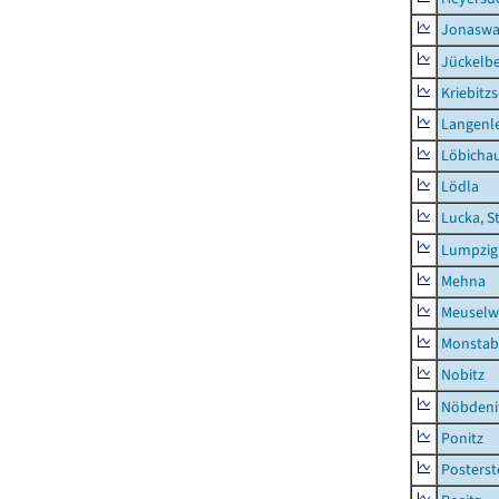
Jonaswa
Jückelb
Kriebitz
Langenl
Löbicha
Lödla
Lucka, S
Lumpzig
Mehna
Meuselwi
Monstab
Nobitz
Nöbdeni
Ponitz
Posterst