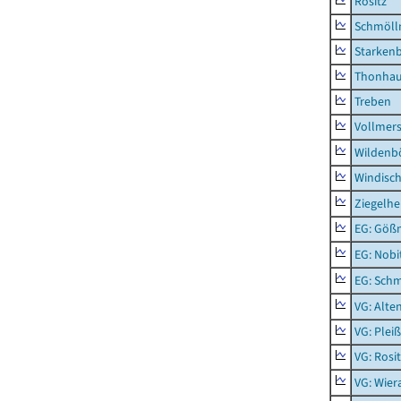
Rositz
Schmölln
Starken
Thonha
Treben
Vollmer
Wildenb
Windisc
Ziegelh
EG: Gößn
EG: Nobi
EG: Schm
VG: Alte
VG: Plei
VG: Rosi
VG: Wier