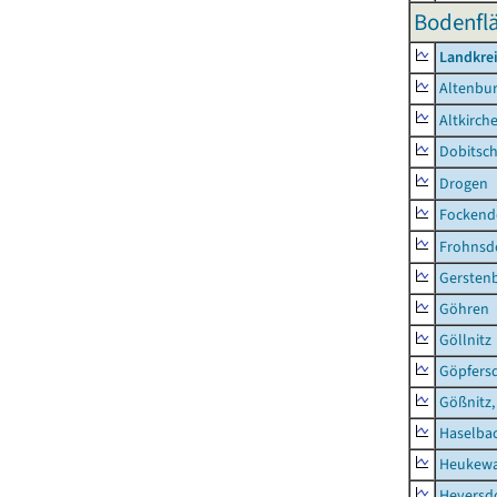
Bodenflä
Landkrei
Altenbur
Altkirch
Dobitsc
Drogen
Fockend
Frohnsd
Gersten
Göhren
Göllnitz
Göpfers
Gößnitz,
Haselba
Heukewa
Heyersd