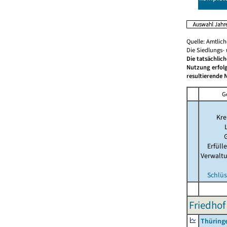
Quelle: Amtlic
Die Siedlungs-
Die tatsächlic
Nutzung erfolg
resultierende 
G
Kre
Erfül
Verwalt
Schlüs
Friedhof
Thüring