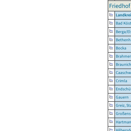
Friedhof
Landkrei
Bad Köst
Berga/El
Bethenh
Bocka
Brahme
Braunic
Caaschw
Crimla
Endschü
Gauern
Greiz, St
Großens
Hartman
Hilbersd