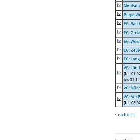
Mohlsdor
Berga-Wü
EG: Bad K
EG: Greiz
EG: Weid
EG: Zeul
EG: Lan
VG: Länd
(bis 07.
bis 31.1
VG: Mün
VG: Am 
(bis 03.
▴
nach oben