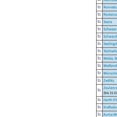
Ronnebu
Rückers
Saara
Schwaar
Schwarz
Seelings
Teichwit
Weida, S
Weißend
Wünsche
Zedlitz
Zeulenro
(bis 31.
Harth-Pö
Kraftsdo
Auma-Wei