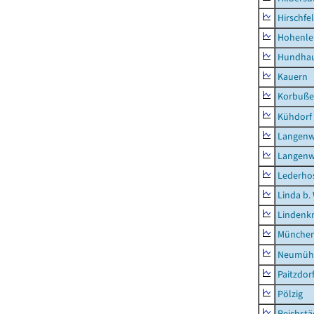
Hirschfe
Hohenle
Hundha
Kauern
Korbuß
Kühdorf
Langenw
Langenw
Lederho
Linda b.
Lindenk
München
Neumühl
Paitzdor
Pölzig
Reichstä