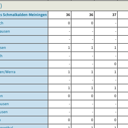
)
is Schmalkalden-Meiningen
36
36
37
ch
0
0
-
ausen
-
-
-
-
-
-
sen
1
1
1
ch
-
-
-
-
-
0
gen/Werra
1
1
1
-
-
-
1
1
1
en
0
0
0
ausen
-
-
-
usen
-
-
-
h
0
0
0
igenthal
1
1
1