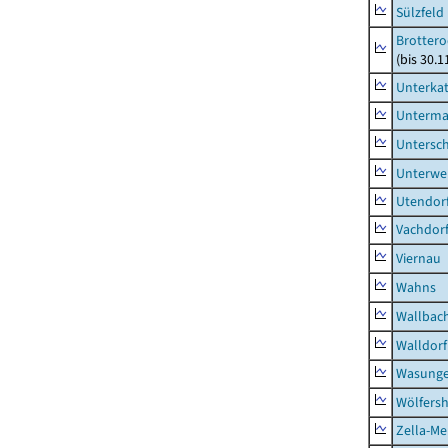
Sülzfeld
Brottero
(bis 30.1
Unterka
Unterma
Untersc
Unterwe
Utendor
Vachdor
Viernau
Wahns
Wallbac
Walldorf
Wasunge
Wölfers
Zella-Me