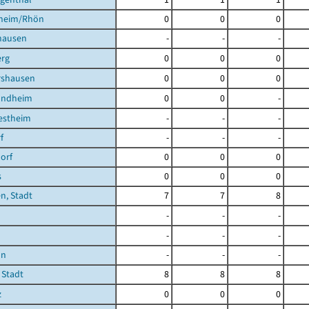
heim/Rhön
0
0
0
hausen
-
-
-
rg
0
0
0
shausen
0
0
0
undheim
0
0
-
estheim
-
-
-
f
-
-
-
orf
0
0
0
s
0
0
0
n, Stadt
7
7
8
-
-
-
-
-
-
nn
-
-
-
 Stadt
8
8
8
z
0
0
0