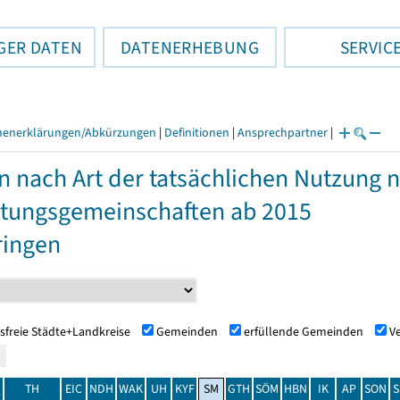
GER DATEN
DATENERHEBUNG
SERVIC
henerklärungen/Abkürzungen
|
Definitionen
|
Ansprechpartner
|
n nach Art der tatsächlichen Nutzung
tungsgemeinschaften ab 2015
ringen
sfreie Städte+Landkreise
Gemeinden
erfüllende Gemeinden
V
TH
EIC
NDH
WAK
UH
KYF
SM
GTH
SÖM
HBN
IK
AP
SON
S
t