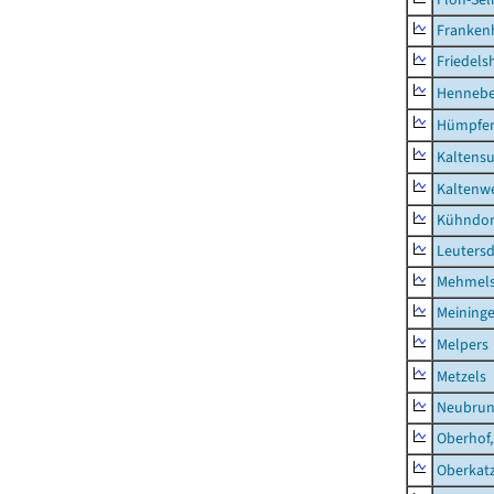
Franken
Friedels
Hennebe
Hümpfer
Kaltens
Kaltenw
Kühndor
Leutersd
Mehmel
Meininge
Melpers
Metzels
Neubru
Oberhof,
Oberkat