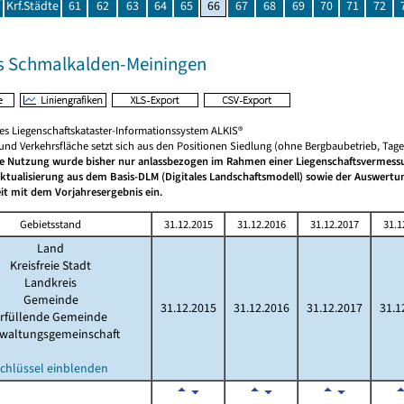
Krf.Städte
61
62
63
64
65
66
67
68
69
70
71
72
s Schmalkalden-Meiningen
hes Liegenschaftskataster-Informationssystem ALKIS®
 und Verkehrsfläche setzt sich aus den Positionen Siedlung (ohne Bergbaubetrieb, Ta
he Nutzung wurde bisher nur anlassbezogen im Rahmen einer Liegenschaftsvermessun
aktualisierung aus dem Basis-DLM (Digitales Landschaftsmodell) sowie der Auswert
it mit dem Vorjahresergebnis ein.
Gebietsstand
31.12.2015
31.12.2016
31.12.2017
31.1
Land
Kreisfreie Stadt
Landkreis
Gemeinde
31.12.2015
31.12.2016
31.12.2017
31.1
rfüllende Gemeinde
waltungsgemeinschaft
chlüssel einblenden