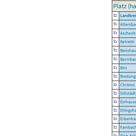
Platz (ha
Landkre
Altersba
Aschenh
Belrieth
Benshau
Bermba
Birx
Breitun
Christes
Dillstädt
Einhaus
Ellingsh
Erbenha
Fambac
Floh-Sel