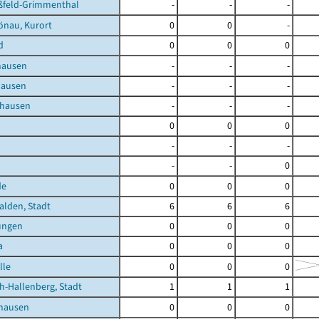
feld-Grimmenthal
-
-
-
önau, Kurort
0
0
-
d
0
0
0
hausen
-
-
-
hausen
-
-
-
nhausen
-
-
-
0
0
0
-
-
-
-
-
0
de
0
0
0
lden, Stadt
6
6
6
ungen
0
0
0
a
0
0
0
lle
0
0
0
h-Hallenberg, Stadt
1
1
1
shausen
0
0
0