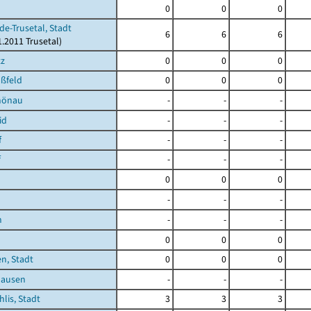
0
0
0
de-Trusetal, Stadt
6
6
6
1.2011 Trusetal)
tz
0
0
0
ßfeld
0
0
0
hönau
-
-
-
id
-
-
-
f
-
-
-
f
-
-
-
0
0
0
-
-
-
h
-
-
-
0
0
0
n, Stadt
0
0
0
hausen
-
-
-
hlis, Stadt
3
3
3