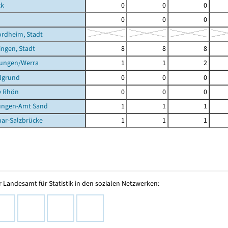
ck
0
0
0
0
0
0
rdheim, Stadt
ingen, Stadt
8
8
8
tungen/Werra
1
1
2
lgrund
0
0
0
e Rhön
0
0
0
ungen-Amt Sand
1
1
1
ar-Salzbrücke
1
1
1
 Landesamt für Statistik in den sozialen Netzwerken: