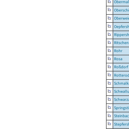
Obermaß
Obersch
Oberwei
Oepfers
Rippers
Ritsche
Rohr
Rosa
Roßdorf
Rottero
Schmalka
Schwall
Schwarz
Springsti
Steinbac
Stepfer