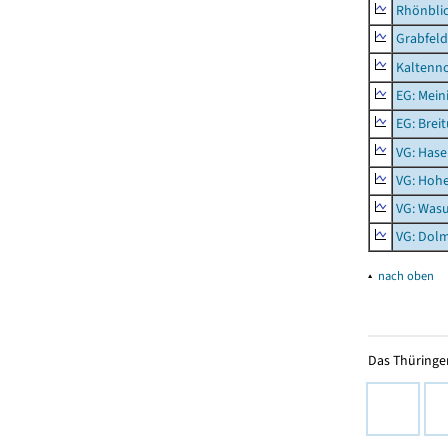
Rhönbli
Grabfeld
Kaltenno
EG: Mein
EG: Brei
VG: Hase
VG: Hoh
VG: Was
VG: Dolm
▴
nach oben
Das Thüringer