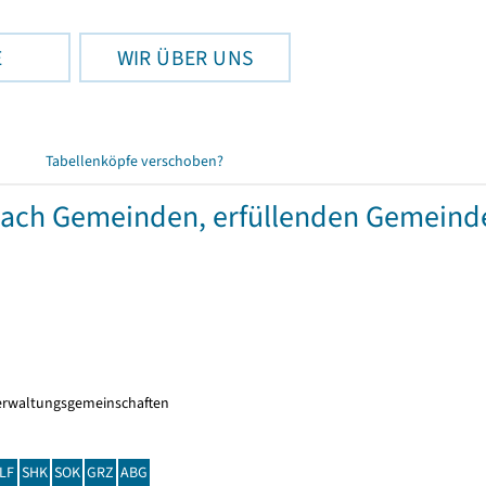
E
WIR ÜBER UNS
Tabellenköpfe verschoben?
 nach Gemeinden, erfüllenden Gemein
erwaltungsgemeinschaften
LF
SHK
SOK
GRZ
ABG