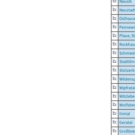
Neusiß
Neustad
Osthaus
Pennewi
Plaue, S
Rockhau
Schmied
Stadtilm
Stützer
Wildensp
Wipfrata
Witzleb
Wolfsbe
Ilmtal
Geratal
Großbrei