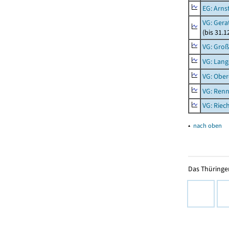
EG: Arns
VG: Gera
(bis 31.1
VG: Gro
VG: Lang
VG: Ober
VG: Renn
VG: Riec
▴
nach oben
Das Thüringer