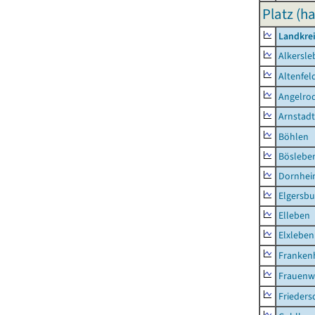
Platz (ha
Landkrei
Alkersle
Altenfel
Angelro
Arnstadt
Böhlen
Böslebe
Dornhe
Elgersbu
Elleben
Elxleben
Franken
Frauenw
Frieders