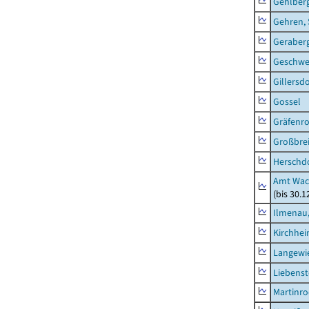
Gehlber
Gehren, 
Geraber
Geschw
Gillersdo
Gossel
Gräfenr
Großbrei
Herschd
Amt Wac
(bis 30.
Ilmenau,
Kirchhe
Langewie
Liebenst
Martinr