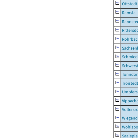
Ottstedt
Ramsla
Rannste
Rittersd
Rohrbac
Sachsen
Schmied
Schwers
Tonndor
Troisted
Umpfers
Vippach
Vollersr
Wiegend
Wohlsbo
Saalepla