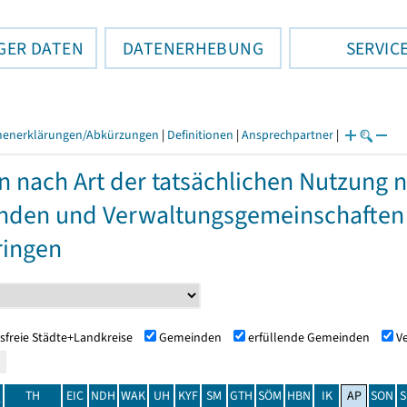
GER DATEN
DATENERHEBUNG
SERVIC
henerklärungen/Abkürzungen
|
Definitionen
|
Ansprechpartner
|
n nach Art der tatsächlichen Nutzung 
den und Verwaltungsgemeinschaften
ringen
sfreie Städte+Landkreise
Gemeinden
erfüllende Gemeinden
V
TH
EIC
NDH
WAK
UH
KYF
SM
GTH
SÖM
HBN
IK
AP
SON
S
t