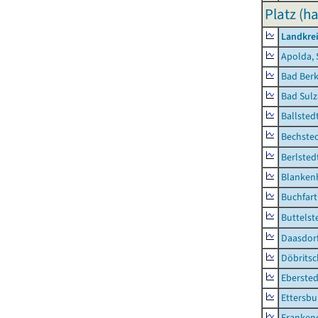
Platz (ha
Landkre
Apolda, 
Bad Berk
Bad Sulz
Ballsted
Bechsted
Berlsted
Blankenh
Buchfart
Buttelst
Daasdorf
Döbrits
Ebersted
Ettersbu
Franken