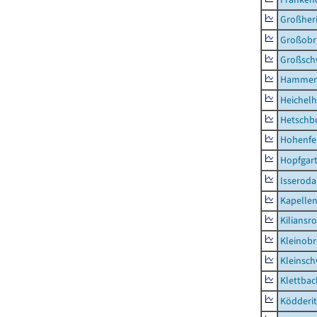
Großher
Großobr
Großsc
Hammer
Heichel
Hetschb
Hohenfe
Hopfgar
Isseroda
Kapellen
Kiliansr
Kleinobr
Kleinsc
Klettbac
Ködderit