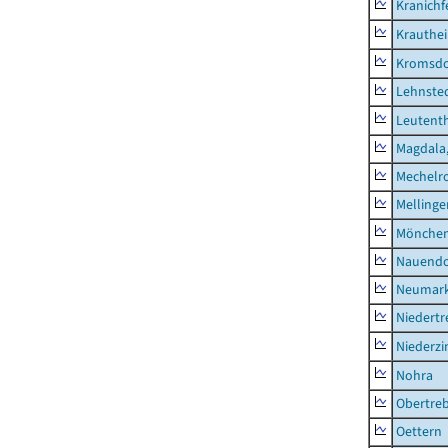
Kranichf
Krauthe
Kromsdo
Lehnste
Leutent
Magdala,
Mechelr
Mellinge
Mönchen
Nauendo
Neumark
Niedertr
Niederz
Nohra
Obertre
Oettern