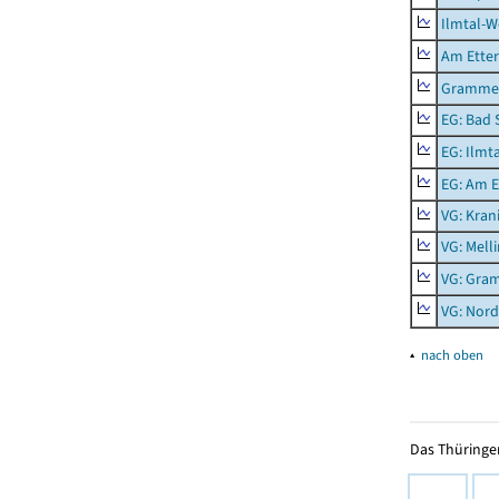
Ilmtal-W
Am Ette
Gramme
EG: Bad 
EG: Ilmt
EG: Am E
VG: Kran
VG: Mell
VG: Gra
VG: Nord
▴
nach oben
Das Thüringer