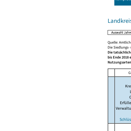
Landkrei
Quelle: Amtlic
Die Siedlungs-
Die tatsächlic
bis Ende 2018 
Nutzungsarten
G
Kre
Erfül
Verwalt
Schlüs