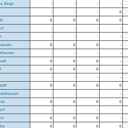
 a. Berge
-
-
-
-
-
-
-
0
dt
0
0
0
0
orf
-
-
-
-
h
-
-
-
-
hausen
0
0
0
-
ehausen
-
-
-
-
tedt
0
0
0
-
f
0
0
0
-
t
-
-
-
-
tedt
0
0
0
0
edelhausen
-
-
-
-
oda
0
0
0
0
orf
-
-
-
-
rn
0
0
0
-
tte
0
0
0
0