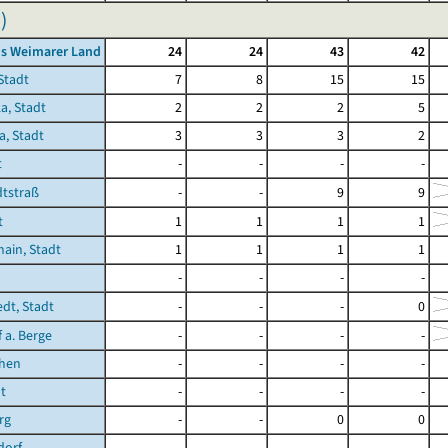
)
is Weimarer Land
24
24
43
42
Stadt
7
8
15
15
a, Stadt
2
2
2
5
a, Stadt
3
3
3
2
t
-
-
-
-
tstraß
-
-
9
9
t
1
1
1
1
ain, Stadt
1
1
1
1
-
-
-
-
edt, Stadt
-
-
-
0
 a. Berge
-
-
-
-
chen
-
-
-
-
t
-
-
-
-
rg
-
-
0
0
dorf
-
-
-
-