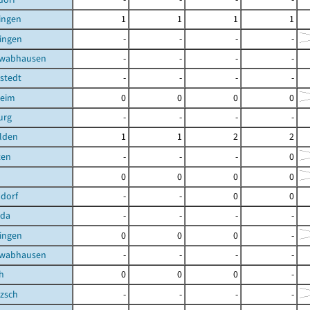
ingen
1
1
1
1
ingen
-
-
-
-
hwabhausen
-
-
-
-
stedt
-
-
-
-
heim
0
0
0
0
urg
-
-
-
-
lden
1
1
2
2
ten
-
-
-
0
0
0
0
0
dorf
-
-
0
0
oda
-
-
-
-
ingen
0
0
0
-
hwabhausen
-
-
-
-
h
0
0
0
-
zsch
-
-
-
-