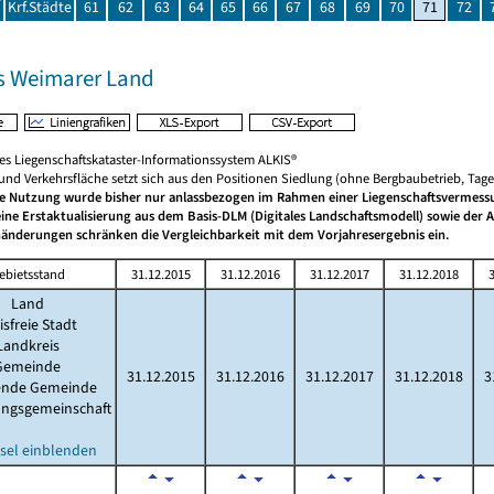
Krf.Städte
61
62
63
64
65
66
67
68
69
70
71
72
s Weimarer Land
hes Liegenschaftskataster-Informationssystem ALKIS®
 und Verkehrsfläche setzt sich aus den Positionen Siedlung (ohne Bergbaubetrieb, Ta
he Nutzung wurde bisher nur anlassbezogen im Rahmen einer Liegenschaftsvermessun
eine Erstaktualisierung aus dem Basis-DLM (Digitales Landschaftsmodell) sowie der
änderungen schränken die Vergleichbarkeit mit dem Vorjahresergebnis ein.
ebietsstand
31.12.2015
31.12.2016
31.12.2017
31.12.2018
3
Land
isfreie Stadt
Landkreis
Gemeinde
31.12.2015
31.12.2016
31.12.2017
31.12.2018
3
lende Gemeinde
ungsgemeinschaft
sel einblenden