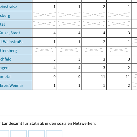
einstraße
1
1
2
1
rsberg
tal
Sulza, Stadt
4
4
4
3
al-Weinstraße
1
1
2
1
ttersberg
ichfeld
3
3
3
3
ingen
4
4
3
2
mmetal
0
0
11
11
kreis Weimar
1
1
1
2
 Landesamt für Statistik in den sozialen Netzwerken: