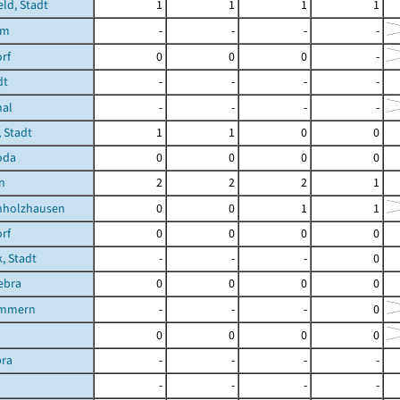
eld, Stadt
1
1
1
1
im
-
-
-
-
rf
0
0
0
-
dt
-
-
-
-
hal
-
-
-
-
 Stadt
1
1
0
0
oda
0
0
0
0
n
2
2
2
1
holzhausen
0
0
1
1
rf
0
0
0
0
, Stadt
-
-
-
0
ebra
0
0
0
0
immern
-
-
-
0
0
0
0
0
bra
-
-
-
-
-
-
-
-