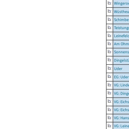
Wingero
Wüstheu
Schimbe
Teistung
Leinefel
Am Ohm
Sonnens
Dingelst
Uder
EG: Uder
VG: Lind
VG: Ding
VG: Eich
VG: Eich
VG: Hans
VG: Lein