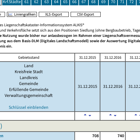
Krf.Städte
61
62
63
64
65
66
67
68
69
70
71
72
hes Liegenschaftskataster-Informationssystem ALKIS®
 und Verkehrsfläche setzt sich aus den Positionen Siedlung (ohne Bergbaubetrieb, Ta
he Nutzung wurde bisher nur anlassbezogen im Rahmen einer Liegenschaftsvermessun
rung aus dem Basis-DLM (Digitales Landschaftsmodell) sowie der Auswertung Digit
nis ein.
Gebietsstand
31.12.2015
31.12.2016
31.12.
Land
Kreisfreie Stadt
Landkreis
Gemeinde
31.12.2015
31.12.2016
31.12.
Erfüllende Gemeinde
Verwaltungsgemeinschaft
Schlüssel einblenden
)
en
708
740