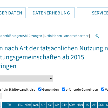
GER DATEN
DATENERHEBUNG
SERVIC
henerklärungen/Abkürzungen
|
Definitionen
|
Ansprechpartner
|
n nach Art der tatsächlichen Nutzung
tungsgemeinschaften ab 2015
ringen
sfreie Städte+Landkreise
Gemeinden
erfüllende Gemeinden
V
TH
EIC
NDH
WAK
UH
KYF
SM
GTH
SÖM
HBN
IK
AP
SON
S
t