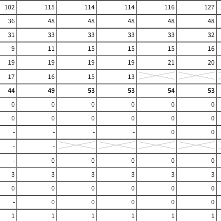
102
115
114
114
116
127
36
48
48
48
48
48
31
33
33
33
33
32
9
11
15
15
15
16
19
19
19
19
21
20
17
16
15
13
44
49
53
53
54
53
0
0
0
0
0
0
0
0
0
0
0
0
-
-
-
-
0
0
-
-
-
0
0
0
0
0
3
3
3
3
3
3
0
0
0
0
0
0
-
0
0
0
0
0
1
1
1
1
1
1