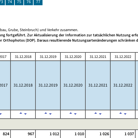
73
74
75
76
77
gebau, Grube, Steinbruch) und Verkehr zusammen.
g fortgeführt. Zur Aktualisierung der Information zur tatsächlichen Nutzung erfol
aler Orthophotos (DOP). Daraus resultierende Nutzungsartenänderungen schränken d
2017
31.12.2018
31.12.2019
31.12.2020
31.12.2021
31.12.2022
2017
31.12.2018
31.12.2019
31.12.2020
31.12.2021
31.12.2022
824
967
1 012
1 010
1 026
1 037