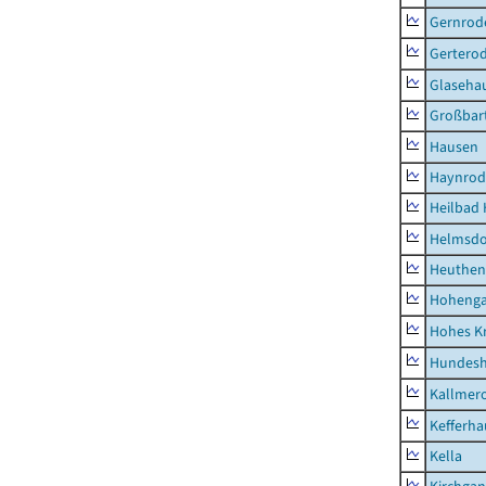
Gernrod
Gertero
Glaseha
Großbart
Hausen
Haynrod
Heilbad 
Helmsdo
Heuthen
Hoheng
Hohes K
Hundes
Kallmer
Kefferh
Kella