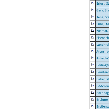
Erfurt, S
Gera, St
Jena, St
Suhl, St
Weimar, 
Eisenach
Landkrei
Arensha
Asbach-
Berlinge
Berntero
Birkenfe
Bodenro
Bornhag
Brehme
Breitenw