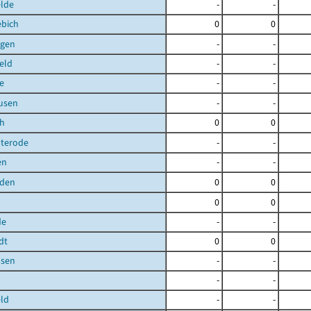
elde
-
-
ebich
0
0
gen
-
-
eld
-
-
e
-
-
usen
-
-
ch
0
0
uterode
-
-
en
-
-
den
0
0
0
0
de
-
-
dt
0
0
sen
-
-
-
-
ld
-
-