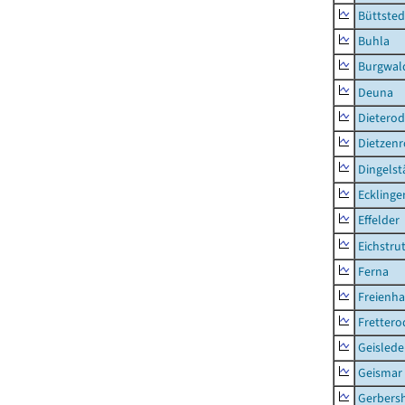
Büttsted
Buhla
Burgwal
Deuna
Dietero
Dietzen
Dingelst
Ecklinge
Effelder
Eichstru
Ferna
Freienh
Frettero
Geisled
Geismar
Gerbers