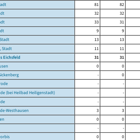
tadt
81
82
adt
32
32
adt
33
31
adt
9
9
Stadt
13
13
, Stadt
11
11
s Eichsfeld
31
31
usen
0
0
Sickenberg
-
0
rode
-
-
de (bei Heilbad Heiligenstadt)
-
-
lde
-
-
de-Westhausen
3
3
en
0
0
-
-
orbis
0
0