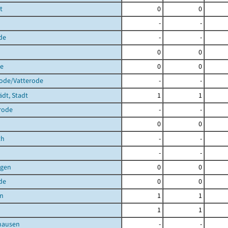
t
0
0
-
-
de
-
-
0
0
de
0
0
rode/Vatterode
-
-
ädt, Stadt
1
1
rode
-
-
0
0
th
-
-
-
-
agen
0
0
de
0
0
en
1
1
1
1
hausen
-
-