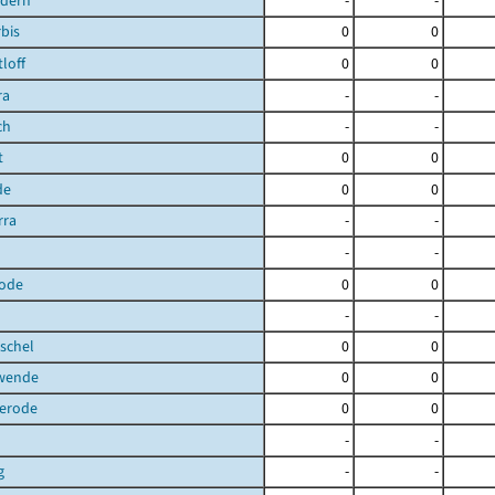
ndern
-
-
bis
0
0
loff
0
0
ra
-
-
ch
-
-
t
0
0
de
0
0
rra
-
-
-
-
ode
0
0
-
-
schel
0
0
hwende
0
0
terode
0
0
-
-
g
-
-