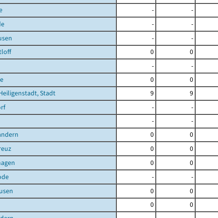
e
-
-
de
-
-
usen
-
-
loff
0
0
-
-
e
0
0
Heiligenstadt, Stadt
9
9
rf
-
-
-
-
andern
0
0
reuz
0
0
hagen
0
0
ode
-
-
ausen
0
0
0
0