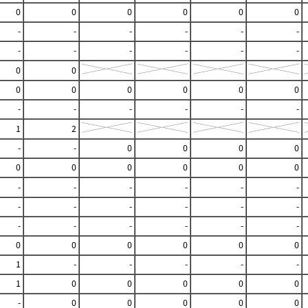
0
0
0
0
0
0
-
-
-
-
-
-
-
-
-
-
-
-
0
0
0
0
0
0
0
0
-
-
-
-
-
-
1
2
-
-
0
0
0
0
0
0
0
0
0
0
-
-
-
-
-
-
-
-
-
-
-
-
-
-
-
-
-
-
0
0
0
0
0
0
1
-
-
-
-
-
1
0
0
0
0
0
-
0
0
0
0
0