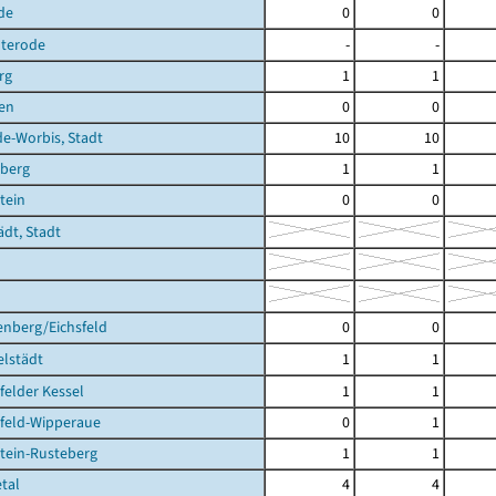
de
0
0
terode
-
-
rg
1
1
en
0
0
de-Worbis, Stadt
10
10
berg
1
1
tein
0
0
ädt, Stadt
enberg/Eichsfeld
0
0
elstädt
1
1
sfelder Kessel
1
1
sfeld-Wipperaue
0
1
tein-Rusteberg
1
1
etal
4
4