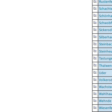
Rustenf
Schacht
Schönha
Schwobf
Sickerod
Silberha
Steinba
Steinhe
Tastung
Thalwen
Uder
Volkero
Wachste
Wahlhau
Wehnde
Wiesenfe