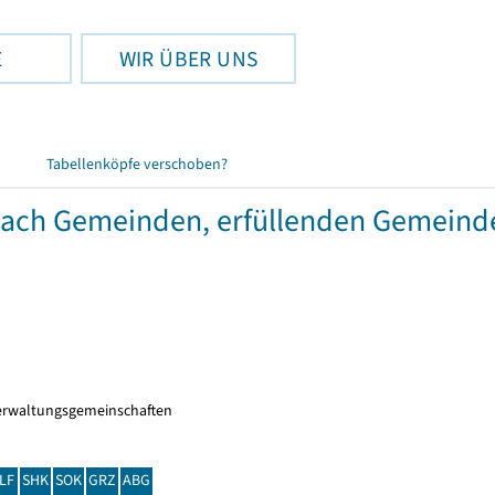
E
WIR ÜBER UNS
Tabellenköpfe verschoben?
 nach Gemeinden, erfüllenden Gemein
erwaltungsgemeinschaften
LF
SHK
SOK
GRZ
ABG