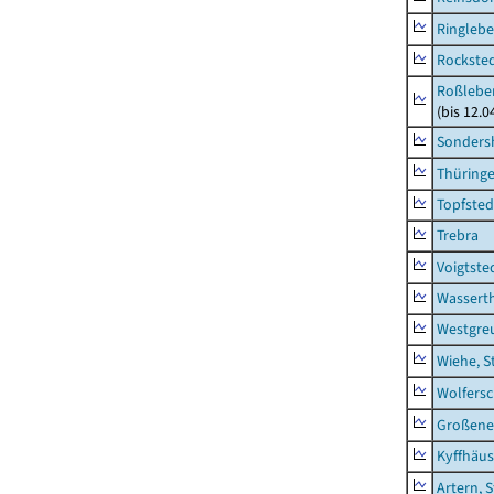
Ringleb
Rockste
Roßleben
(bis 12.
Sonders
Thüring
Topfsted
Trebra
Voigtste
Wassert
Westgre
Wiehe, S
Wolfers
Großeneh
Kyffhäus
Artern, 