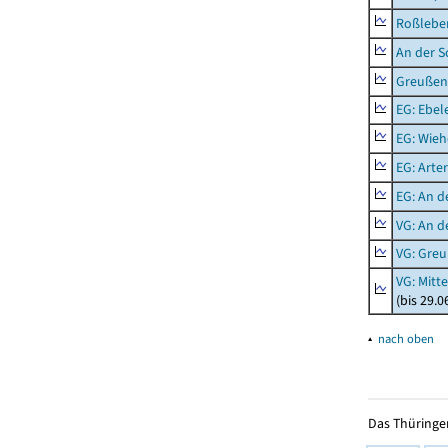
Roßleben
An der S
Greußen,
EG: Ebel
EG: Wieh
EG: Arter
EG: An d
VG: An 
VG: Gre
VG: Mitt
(bis 29.
▴
nach oben
Das Thüringer