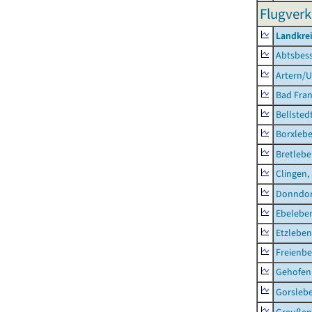
Flugverk
Landkrei
Abtsbes
Artern/U
Bad Fran
Bellsted
Borxleb
Bretleb
Clingen,
Donndor
Ebeleben
Etzleben
Freienbe
Gehofen
Gorsleb