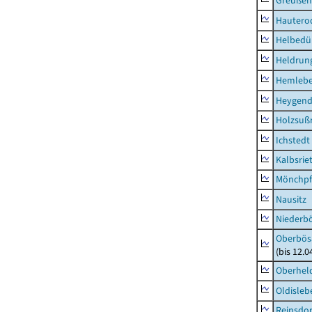
Greußen,
Hautero
Helbedü
Heldrung
Hemleb
Heygend
Holzsuß
Ichstedt
Kalbsrie
Mönchpfi
Nausitz
Niederb
Oberbös
(bis 12.
Oberhel
Oldisleb
Reinsdor