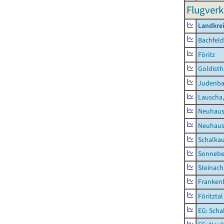
Flugverk
Landkre
Bachfeld
Föritz
Goldisth
Judenb
Lauscha,
Neuhaus
Neuhaus-
Schalkau
Sonneber
Steinach
Frankenb
Föritztal
EG: Scha