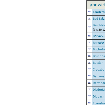
Landwirt
Landkrei
Bad Salz
Barchfe
(bis 30.1
Berka v. 
Berka/We
Bischofr
Brunnha
Buttlar
Creuzbur
Dankma
Dermba
Diedorf
Dippach
Ebensha