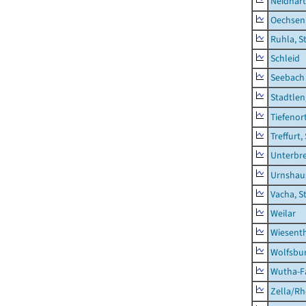
Neidhar
Oechsen
Ruhla, S
Schleid
Seebach
Stadtlen
Tiefenor
Treffurt,
Unterbr
Urnshau
Vacha, S
Weilar
Wiesent
Wolfsbu
Wutha-F
Zella/R