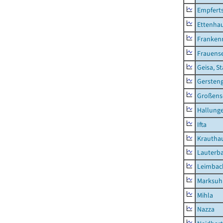
Empfert
Ettenhau
Franken
Frauens
Geisa, S
Gersten
Großens
Hallung
Ifta
Krautha
Lauterb
Leimbac
Marksuh
Mihla
Nazza