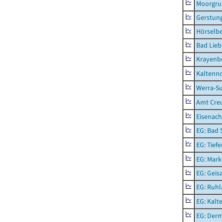
Moorgr
Gerstun
Hörselbe
Bad Lieb
Krayenb
Kaltenno
Werra-Su
Amt Creu
Eisenach
EG: Bad 
EG: Tief
EG: Mark
EG: Geisa
EG: Ruhl
EG: Kalt
EG: Der