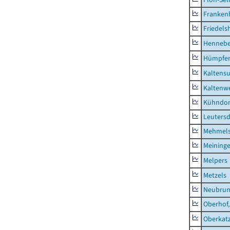
Franken
Friedels
Hennebe
Hümpfer
Kaltens
Kaltenw
Kühndor
Leutersd
Mehmel
Meininge
Melpers
Metzels
Neubru
Oberhof,
Oberkat