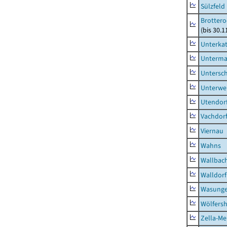
Sülzfeld
Brottero
(bis 30.1
Unterka
Unterma
Untersc
Unterwe
Utendor
Vachdor
Viernau
Wahns
Wallbac
Walldorf
Wasunge
Wölfers
Zella-Me