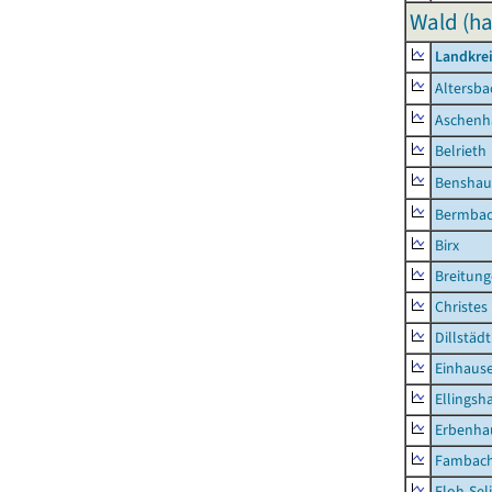
Wald (ha
Landkre
Altersba
Aschenh
Belrieth
Benshau
Bermba
Birx
Breitun
Christes
Dillstädt
Einhaus
Ellingsh
Erbenha
Fambac
Floh-Sel