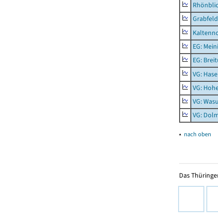
Rhönbli
Grabfeld
Kaltenno
EG: Mein
EG: Brei
VG: Hase
VG: Hoh
VG: Was
VG: Dolm
▴
nach oben
Das Thüringer