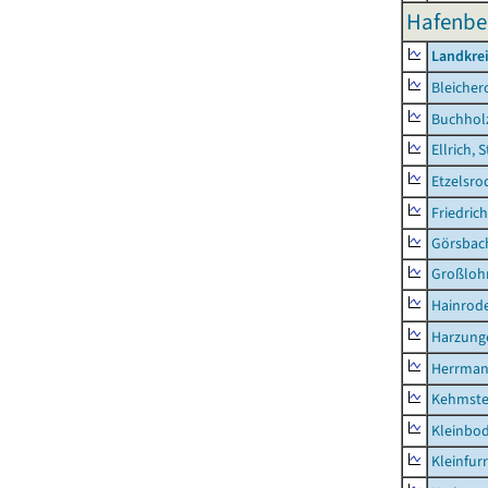
Hafenbe
Landkre
Bleicher
Buchhol
Ellrich, 
Etzelsro
Friedric
Görsbac
Großloh
Hainrode
Harzung
Herrman
Kehmste
Kleinbo
Kleinfur