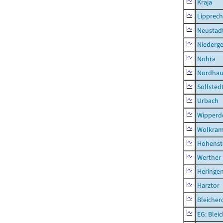
Kraja
Lipprec
Neustad
Niederg
Nohra
Nordhau
Sollsted
Urbach
Wipperd
Wolkram
Hohenst
Werther
Heringen
Harztor
Bleicher
EG: Blei