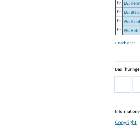
EG: Heri
EG: Blei
VG: Hainl
VG: Hoh
▴
nach oben
Das Thüringer
Informationen
Copyright