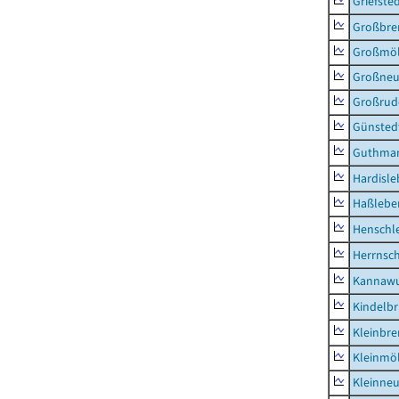
Griefste
Großbr
Großmö
Großne
Großrud
Günsted
Guthma
Hardisl
Haßlebe
Henschl
Herrnsc
Kannawu
Kindelbr
Kleinbr
Kleinmö
Kleinne