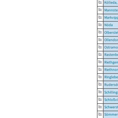
Kölleda,
Mannste
Markvip
Nöda
Olbersl
Ollendor
Ostramo
Rastenbe
Riethge
Riethno
Ringleb
Rudersd
Schillin
Schloßv
Schwers
Sömmerd