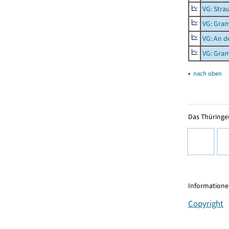
VG: Stra
VG: Gra
VG: An d
VG: Gra
▴
nach oben
Das Thüringer
Informationen
Copyright