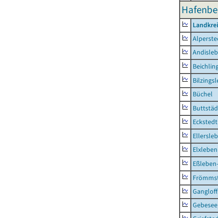
Hafenbe
Landkre
Alperste
Andisle
Beichlin
Bilzings
Büchel
Buttstäd
Eckstedt
Ellersle
Elxleben
Eßleben
Frömms
Ganglof
Gebesee,