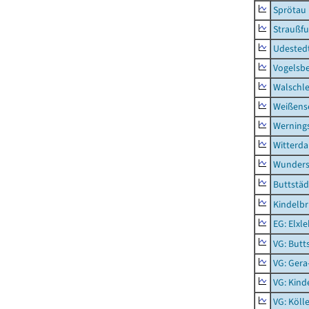
Sprötau
Straußfu
Udested
Vogelsb
Walschl
Weißense
Werning
Witterda
Wunders
Buttstäd
Kindelb
EG: Elxl
VG: Butt
VG: Gera
VG: Kind
VG: Köll