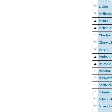
Lichte
Mellenb
Meura
Meuselb
Oberhai
Oberweiß
Piesau
Probstze
Reichma
Rohrbac
Rudolsta
Saalfeld
Schmied
Schwarz
Sitzendo