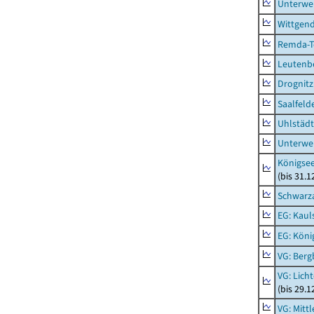
Unterwe
Wittgend
Remda-Te
Leutenbe
Drognitz
Saalfeld
Uhlstädt
Unterwe
Königsee
(bis 31.
Schwarza
EG: Kaul
EG: Köni
VG: Berg
VG: Lich
(bis 29.
VG: Mitt