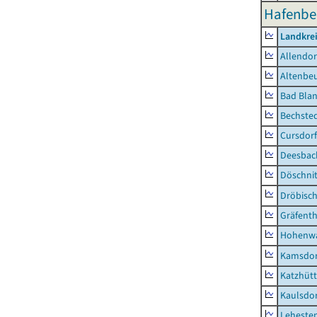
Hafenbe
Landkrei
Allendor
Altenbe
Bad Blan
Bechste
Cursdorf
Deesbac
Döschni
Dröbisc
Gräfenth
Hohenwa
Kamsdor
Katzhüt
Kaulsdor
Lehesten