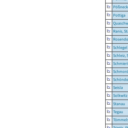
Pößneck,
Pottiga
Quaschw
Ranis, S
Rosendo
Schlegel
Schleiz, 
Schmieri
Schmor
Schöndo
Seisla
Solkwitz
Stanau
Tegau
Tömmels
Triptis, 