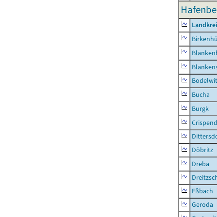
Hafenbe
Landkrei
Birkenh
Blanken
Blankens
Bodelwi
Bucha
Burgk
Crispend
Dittersd
Döbritz
Dreba
Dreitzsc
Eßbach
Geroda