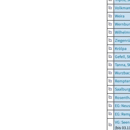
Volkman
Weira
Wernbur
Wilhelm
Ziegenrü
Krölpa
Gefell, S
Tanna, S
Wurzbach
Rempten
Saalburg
Rosenth
EG: Neus
EG: Rem
VG: Seen
(bis 03.