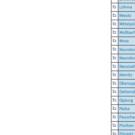
Löhma
Miesitz
Mittelpöl
Moßbac
Moxa
Neundorf
Neundorf
Neustadt
Nimritz
Oberopp
Oettersd
Oppurg
Paska
Peusche
Plothen
Pörmitz