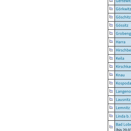
Gertewit
Görkwit
Göschitz
Gössitz
Grobeng
Harra
Hirschbe
Keila
Kirschka
Knau
Kospod
Langeno
Lausnitz
Lemnitz
Linda b.
Bad Lobe
(bis 20.