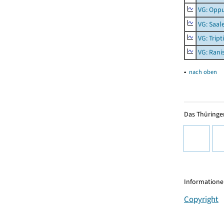
VG: Opp
VG: Saal
VG: Tript
VG: Rani
▴
nach oben
Das Thüringer
Informationen
Copyright