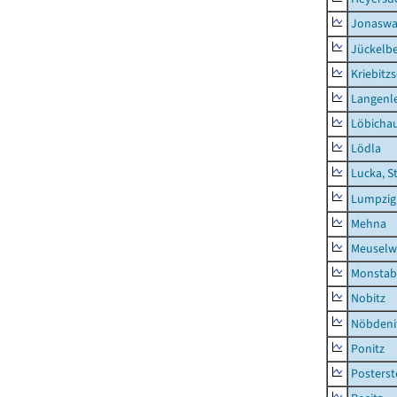
Jonaswa
Jückelb
Kriebitz
Langenl
Löbicha
Lödla
Lucka, S
Lumpzig
Mehna
Meuselwi
Monstab
Nobitz
Nöbdeni
Ponitz
Posterst