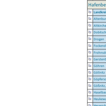
Hafenbe
Landkrei
Altenbur
Altkirch
Dobitsc
Drogen
Fockend
Frohnsd
Gersten
Göhren
Göllnitz
Göpfers
Gößnitz,
Haselba
Heukewa
Heyersd