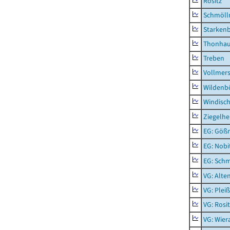
Rositz
Schmölln
Starken
Thonha
Treben
Vollmer
Wildenb
Windisc
Ziegelh
EG: Gößn
EG: Nobi
EG: Schm
VG: Alte
VG: Plei
VG: Rosi
VG: Wier