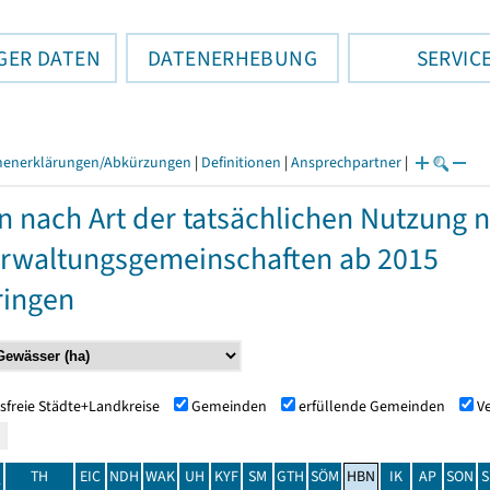
GER DATEN
DATENERHEBUNG
SERVIC
henerklärungen/Abkürzungen
|
Definitionen
|
Ansprechpartner
|
n nach Art der tatsächlichen Nutzung
rwaltungsgemeinschaften ab 2015
ringen
sfreie Städte+Landkreise
Gemeinden
erfüllende Gemeinden
V
TH
EIC
NDH
WAK
UH
KYF
SM
GTH
SÖM
HBN
IK
AP
SON
S
t