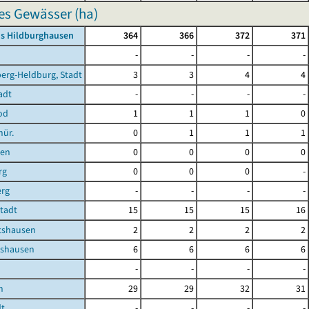
es Gewässer (ha)
is Hildburghausen
364
366
372
371
-
-
-
-
erg-Heldburg, Stadt
3
3
4
4
adt
-
-
-
-
od
1
1
1
0
hür.
0
1
1
1
ben
0
0
0
0
rg
0
0
0
-
erg
-
-
-
-
Stadt
15
15
15
16
shausen
2
2
2
2
shausen
6
6
6
6
-
-
-
-
n
29
29
32
31
dt
-
-
-
-