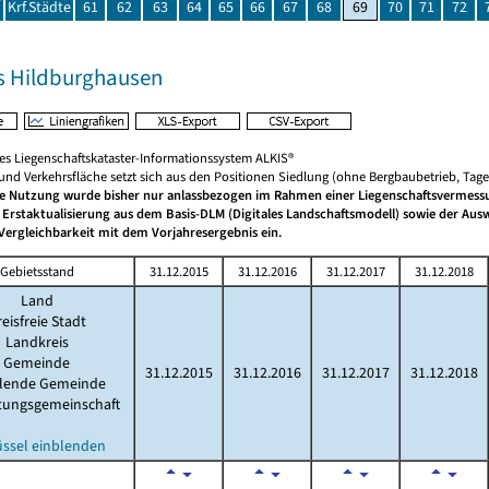
Krf.Städte
61
62
63
64
65
66
67
68
69
70
71
72
s Hildburghausen
hes Liegenschaftskataster-Informationssystem ALKIS®
 und Verkehrsfläche setzt sich aus den Positionen Siedlung (ohne Bergbaubetrieb, Ta
he Nutzung wurde bisher nur anlassbezogen im Rahmen einer Liegenschaftsvermessun
 Erstaktualisierung aus dem Basis-DLM (Digitales Landschaftsmodell) sowie der A
Vergleichbarkeit mit dem Vorjahresergebnis ein.
Gebietsstand
31.12.2015
31.12.2016
31.12.2017
31.12.2018
Land
eisfreie Stadt
Landkreis
Gemeinde
31.12.2015
31.12.2016
31.12.2017
31.12.2018
llende Gemeinde
tungsgemeinschaft
üssel einblenden