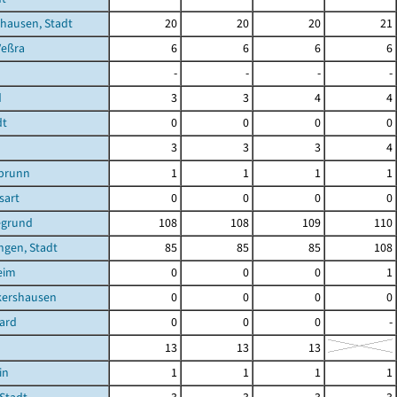
hausen, Stadt
20
20
20
21
Veßra
6
6
6
6
-
-
-
-
d
3
3
4
4
dt
0
0
0
0
3
3
3
4
brunn
1
1
1
1
sart
0
0
0
0
egrund
108
108
109
110
ngen, Stadt
85
85
85
108
eim
0
0
0
1
kershausen
0
0
0
0
ard
0
0
0
-
13
13
13
in
1
1
1
1