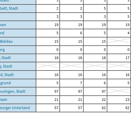
Stadt
3
3
3
3
adt, Stadt
2
2
5
5
3
3
3
5
sen
19
19
19
19
und
5
6
5
4
-Waldau
15
15
15
erg
0
0
0
0
 Stadt
18
18
18
17
, Stadt
ld, Stadt
16
16
16
16
ngrund
5
7
6
5
eusingen, Stadt
97
97
97
stein
21
21
22
23
burger Unterland
57
57
62
62