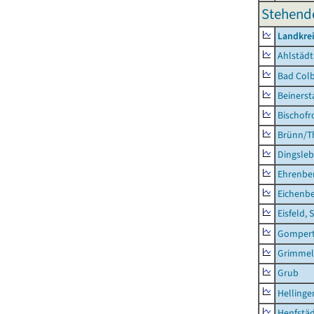
Stehend
Landkre
Ahlstädt
Bad Colb
Beinerst
Bischofr
Brünn/T
Dingsle
Ehrenbe
Eichenb
Eisfeld, 
Gompert
Grimmel
Grub
Hellinge
Henfstä