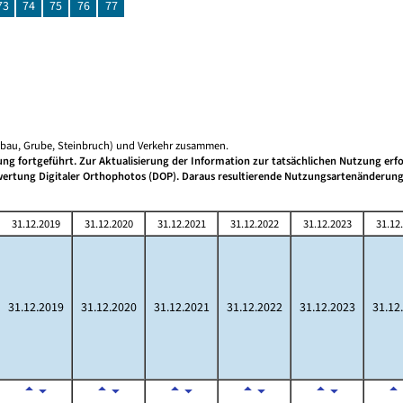
73
74
75
76
77
gebau, Grube, Steinbruch) und Verkehr zusammen.
g fortgeführt. Zur Aktualisierung der Information zur tatsächlichen Nutzung erfo
uswertung Digitaler Orthophotos (DOP). Daraus resultierende Nutzungsartenänderun
31.12.2019
31.12.2020
31.12.2021
31.12.2022
31.12.2023
31.12
31.12.2019
31.12.2020
31.12.2021
31.12.2022
31.12.2023
31.12