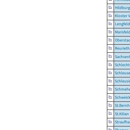
Hildburg
Kloster 
Lengfeld
Marisfel
Obersta
Reurieth
Sachsen
Schlecht
Schleus
Schleusi
Schmeh
Schweic
St.Bernh
St.Kilian
Straufha