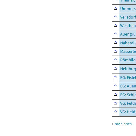
Themar, 
Ummerst
Veilsdorf
Westhau
Auengr
Nahetal
Masserb
Römhild,
Heldburg
EG: Eisfe
EG: Aue
EG: Schl
VG: Feld
VG: Held
▴
nach oben