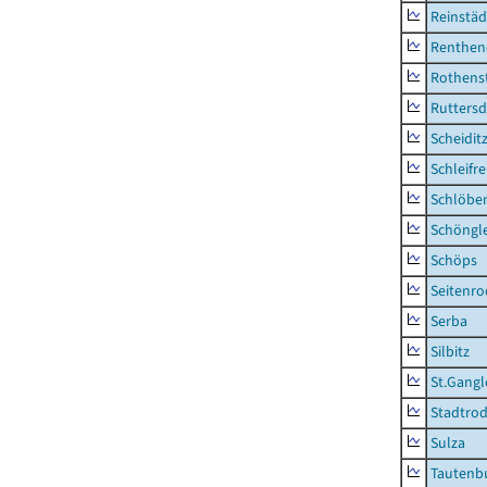
Reinstäd
Renthen
Rothens
Ruttersd
Scheidit
Schleifre
Schlöbe
Schöngl
Schöps
Seitenro
Serba
Silbitz
St.Gangl
Stadtrod
Sulza
Tautenb