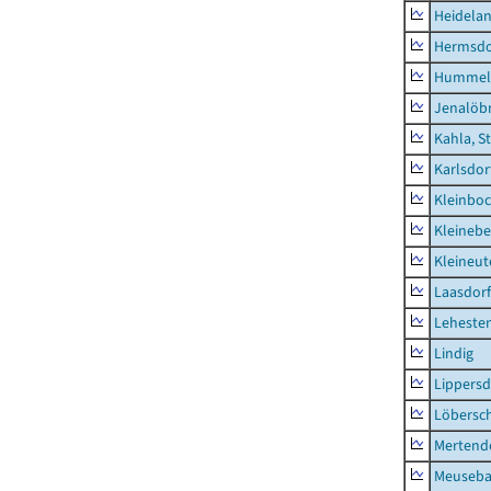
Heidela
Hermsdor
Hummel
Jenalöbn
Kahla, S
Karlsdor
Kleinbo
Kleinebe
Kleineut
Laasdorf
Leheste
Lindig
Lippers
Löbersc
Mertend
Meuseb