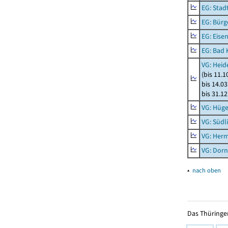
EG: Stad
EG: Bürg
EG: Eise
EG: Bad 
VG: Heid
(bis 11.
bis 14.03
bis 31.1
VG: Hüge
VG: Südl
VG: Her
VG: Dor
▴
nach oben
Das Thüringer