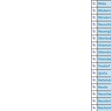
Milda
Möckern
Mörsdor
Nausnitz
Neueng
Oberbod
Orlamün
Ottendo
Petersbe
Poxdorf
Quirla
Rattelsd
Rauda
Rauschw
Rausdor
Reichen