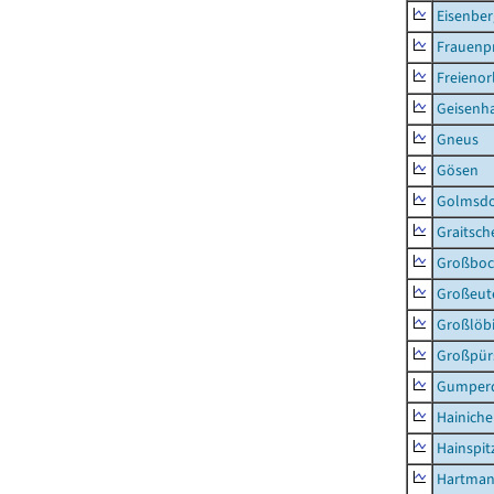
Eisenber
Frauenpr
Freienor
Geisenh
Gneus
Gösen
Golmsdo
Graitsch
Großboc
Großeut
Großlöb
Großpür
Gumper
Hainich
Hainspit
Hartman