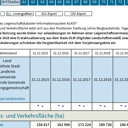
Krf.Städte
61
62
63
64
65
66
67
68
69
70
71
72
hes Liegenschaftskataster-Informationssystem ALKIS®
 und Verkehrsfläche setzt sich aus den Positionen Siedlung (ohne Bergbaubetrieb, Ta
he Nutzung wurde bisher nur anlassbezogen im Rahmen einer Liegenschaftsvermessu
de 2018 eine Erstaktualisierung aus dem Basis-DLM (Digitales Landschaftsmodell) so
änderungen schränken die Vergleichbarkeit mit dem Vorjahresergebnis ein.
ebietsstand
31.12.2015
31.12.2016
31.12.2017
31.12.2018
31.12.20
Land
isfreie Stadt
Landkreis
Gemeinde
31.12.2015
31.12.2016
31.12.2017
31.12.2018
31.12.2
lende Gemeinde
ungsgemeinschaft
sel einblenden
s- und Verkehrsfläche (ha)
en
158 817
161 990
173 224
189 736
190 