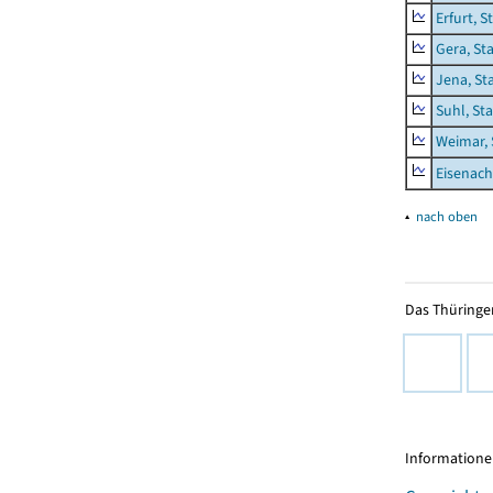
Erfurt, S
Gera, St
Jena, St
Suhl, St
Weimar, 
Eisenach
▴
nach oben
Das Thüringer
Informationen