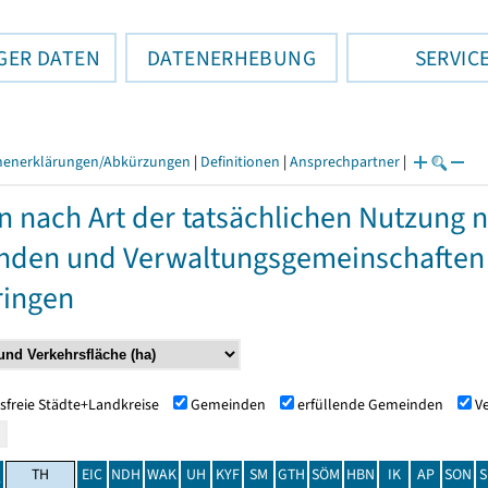
GER DATEN
DATENERHEBUNG
SERVIC
henerklärungen/Abkürzungen
|
Definitionen
|
Ansprechpartner
|
n nach Art der tatsächlichen Nutzung 
den und Verwaltungsgemeinschaften
ringen
sfreie Städte+Landkreise
Gemeinden
erfüllende Gemeinden
V
TH
EIC
NDH
WAK
UH
KYF
SM
GTH
SÖM
HBN
IK
AP
SON
S
t