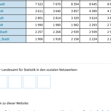
tadt
7 522
7 670
8 354
8 645
8 
adt
3 611
3 640
3 857
4 389
4 
adt
2 801
2 814
3 329
3 614
3 
adt
1 990
1 980
1 982
2 293
2 
Stadt
2 257
2 268
2 939
2 939
2 
, Stadt
1 906
1 918
2 158
2 224
2 
 Landesamt für Statistik in den sozialen Netzwerken:
 zu dieser Website: