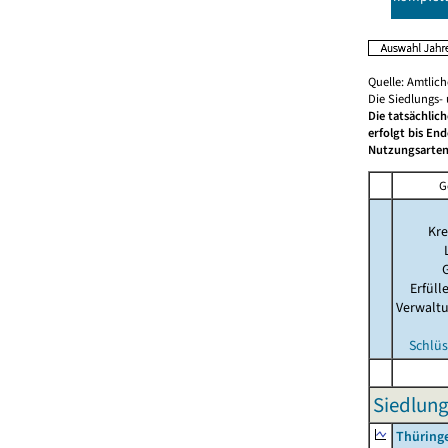
Quelle: Amtlic
Die Siedlungs-
Die tatsächlic
erfolgt bis En
Nutzungsarten
G
Kre
Erfül
Verwalt
Schlüs
Siedlung
Thüring