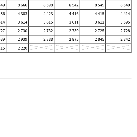
649
8 666
8 598
8 542
8 549
8 549
386
4 383
4 423
4 416
4 415
4 414
614
3 614
3 615
3 611
3 612
3 595
727
2 730
2 732
2 730
2 725
2 728
939
2 939
2 888
2 875
2 845
2 842
215
2 220