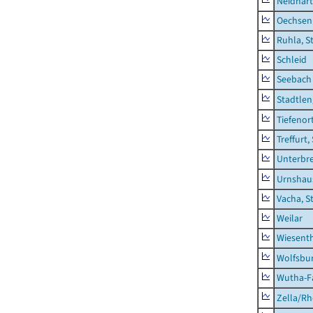
Neidhar
Oechsen
Ruhla, S
Schleid
Seebach
Stadtlen
Tiefenor
Treffurt,
Unterbr
Urnshau
Vacha, S
Weilar
Wiesent
Wolfsbu
Wutha-F
Zella/R