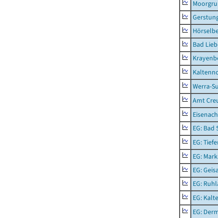
Moorgr
Gerstun
Hörselbe
Bad Lieb
Krayenb
Kaltenno
Werra-Su
Amt Creu
Eisenach
EG: Bad 
EG: Tief
EG: Mark
EG: Geisa
EG: Ruhl
EG: Kalt
EG: Der