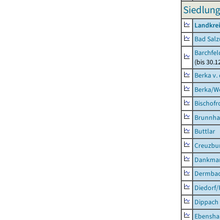
Siedlung
Landkrei
Bad Salz
Barchfe
(bis 30.1
Berka v. 
Berka/We
Bischofr
Brunnha
Buttlar
Creuzbur
Dankma
Dermba
Diedorf
Dippach
Ebensha