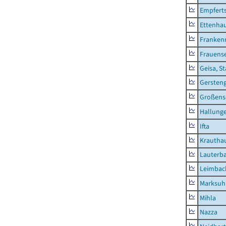
Empfert
Ettenhau
Franken
Frauens
Geisa, S
Gersten
Großens
Hallung
Ifta
Krautha
Lauterb
Leimbac
Marksuh
Mihla
Nazza