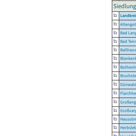
Siedlung
Landkrei
Altengot
Bad Lang
Bad Tenn
Ballhau
Blanken
Bothenh
Bruchst
Dünwal
Flarchh
Großeng
Großvar
Haussö
Herbsle