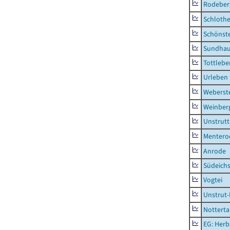
Rodeber
Schlothe
Schönst
Sundha
Tottlebe
Urleben
Weberst
Weinber
Unstrutt
Mentero
Anrode
Südeichs
Vogtei
Unstrut-
Notterta
EG: Herb