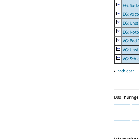
EG: Süde
EG: Vogt
EG: Unst
EG: Nott
VG: Bad 
VG: Unst
VG: Schl
▴
nach oben
Das Thüringer