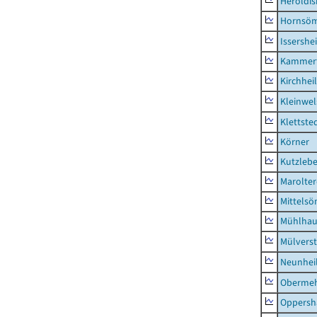
Heroldi
Hornsö
Issershe
Kammerf
Kirchhei
Kleinwe
Klettste
Körner
Kutzleb
Marolte
Mittels
Mühlhau
Mülvers
Neunhei
Obermeh
Oppersh