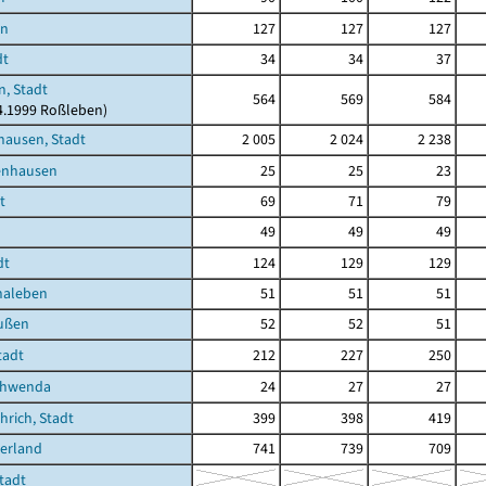
en
127
127
127
dt
34
34
37
, Stadt
564
569
584
04.1999 Roßleben)
hausen, Stadt
2 005
2 024
2 238
enhausen
25
25
23
t
69
71
79
49
49
49
dt
124
129
129
haleben
51
51
51
ußen
52
52
51
tadt
212
227
250
chwenda
24
27
27
rich, Stadt
399
398
419
erland
741
739
709
Stadt