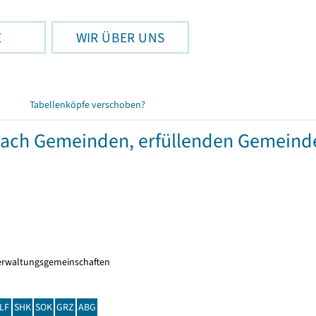
E
WIR ÜBER UNS
Tabellenköpfe verschoben?
 nach Gemeinden, erfüllenden Gemein
erwaltungsgemeinschaften
LF
SHK
SOK
GRZ
ABG