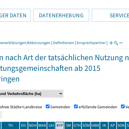
GER DATEN
DATENERHEBUNG
SERVIC
henerklärungen/Abkürzungen
|
Definitionen
|
Ansprechpartner
|
n nach Art der tatsächlichen Nutzung
tungsgemeinschaften ab 2015
ringen
sfreie Städte+Landkreise
Gemeinden
erfüllende Gemeinden
V
TH
EIC
NDH
WAK
UH
KYF
SM
GTH
SÖM
HBN
IK
AP
SON
S
t