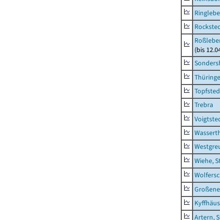
Ringleb
Rockste
Roßleben
(bis 12.
Sonders
Thüring
Topfsted
Trebra
Voigtste
Wassert
Westgre
Wiehe, S
Wolfers
Großeneh
Kyffhäus
Artern, 