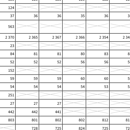
124
37
36
36
35
36
3
563
2 370
2 365
2 367
2 366
2 354
2 34
23
84
81
81
80
83
8
52
52
52
56
56
5
152
59
59
59
60
60
5
54
54
54
54
53
5
251
27
27
27
442
442
441
803
801
802
802
812
81
728
725
824
725
72