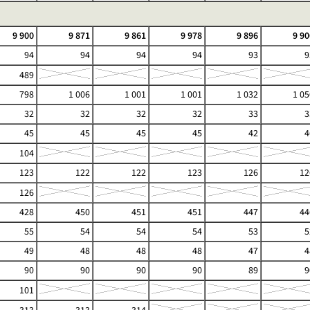
9 900
9 871
9 861
9 978
9 896
9 90
94
94
94
94
93
9
489
798
1 006
1 001
1 001
1 032
1 05
32
32
32
32
33
3
45
45
45
45
42
4
104
123
122
122
123
126
12
126
428
450
451
451
447
44
55
54
54
54
53
5
49
48
48
48
47
4
90
90
90
90
89
9
101