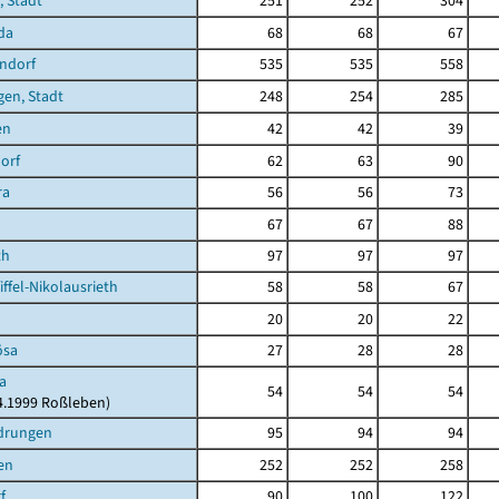
 Stadt
251
252
304
da
68
68
67
ndorf
535
535
558
en, Stadt
248
254
285
en
42
42
39
orf
62
63
90
ra
56
56
73
67
67
88
th
97
97
97
ffel-Nikolausrieth
58
58
67
20
20
22
ösa
27
28
28
a
54
54
54
04.1999 Roßleben)
drungen
95
94
94
en
252
252
258
f
90
100
122