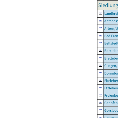
Siedlung
Landkrei
Abtsbes
Artern/U
Bad Fran
Bellsted
Borxleb
Bretleb
Clingen,
Donndor
Ebeleben
Etzleben
Freienbe
Gehofen
Gorsleb