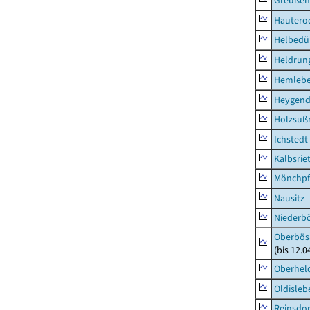
Greußen,
Hautero
Helbedü
Heldrung
Hemleb
Heygend
Holzsuß
Ichstedt
Kalbsrie
Mönchpfi
Nausitz
Niederb
Oberbös
(bis 12.
Oberhel
Oldisleb
Reinsdor