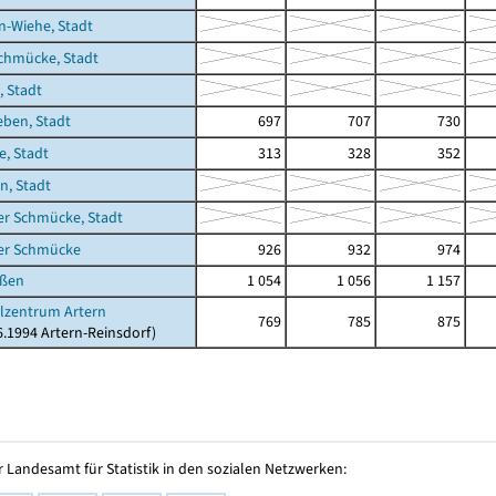
-Wiehe, Stadt
chmücke, Stadt
 Stadt
eben, Stadt
697
707
730
e, Stadt
313
328
352
n, Stadt
er Schmücke, Stadt
der Schmücke
926
932
974
ußen
1 054
1 056
1 157
elzentrum Artern
769
785
875
06.1994 Artern-Reinsdorf)
 Landesamt für Statistik in den sozialen Netzwerken: