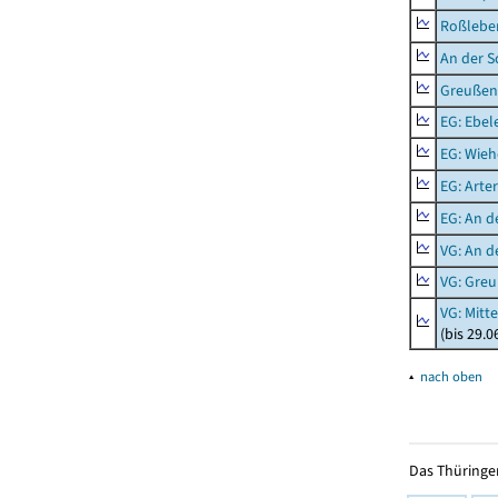
Roßleben
An der S
Greußen,
EG: Ebel
EG: Wieh
EG: Arter
EG: An d
VG: An 
VG: Gre
VG: Mitt
(bis 29.
▴
nach oben
Das Thüringer