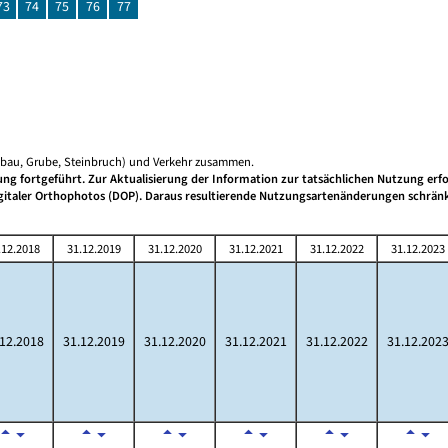
73
74
75
76
77
gebau, Grube, Steinbruch) und Verkehr zusammen.
g fortgeführt. Zur Aktualisierung der Information zur tatsächlichen Nutzung erfo
igitaler Orthophotos (DOP). Daraus resultierende Nutzungsartenänderungen schrän
.12.2018
31.12.2019
31.12.2020
31.12.2021
31.12.2022
31.12.2023
.12.2018
31.12.2019
31.12.2020
31.12.2021
31.12.2022
31.12.202