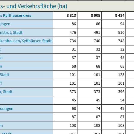
s- und Verkehrsfläche (ha)
s Kyffhäuserkreis
8 813
8 905
9 434
singen
86
86
94
nstrut, Stadt
476
491
510
kenhausen/Kyffhäuser, Stadt
734
740
748
t
31
32
32
en
37
37
45
en
68
68
68
 Stadt
101
101
123
f
101
101
101
, Stadt
373
373
396
45
45
54
ssingen
68
74
49
87
87
87
en
108
108
108