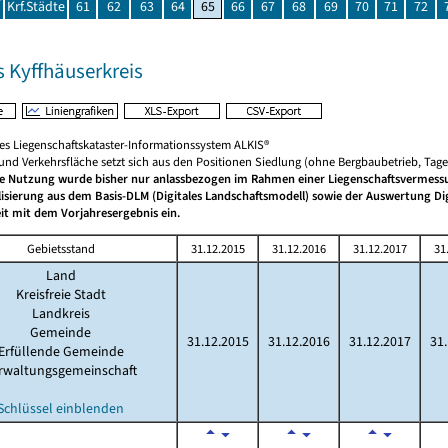
Krf.Städte
61
62
63
64
65
66
67
68
69
70
71
72
s Kyffhäuserkreis
hes Liegenschaftskataster-Informationssystem ALKIS®
 und Verkehrsfläche setzt sich aus den Positionen Siedlung (ohne Bergbaubetrieb, Ta
he Nutzung wurde bisher nur anlassbezogen im Rahmen einer Liegenschaftsvermessun
lisierung aus dem Basis-DLM (Digitales Landschaftsmodell) sowie der Auswertung D
it mit dem Vorjahresergebnis ein.
Gebietsstand
31.12.2015
31.12.2016
31.12.2017
31
Land
Kreisfreie Stadt
Landkreis
Gemeinde
31.12.2015
31.12.2016
31.12.2017
31
Erfüllende Gemeinde
rwaltungsgemeinschaft
Schlüssel einblenden