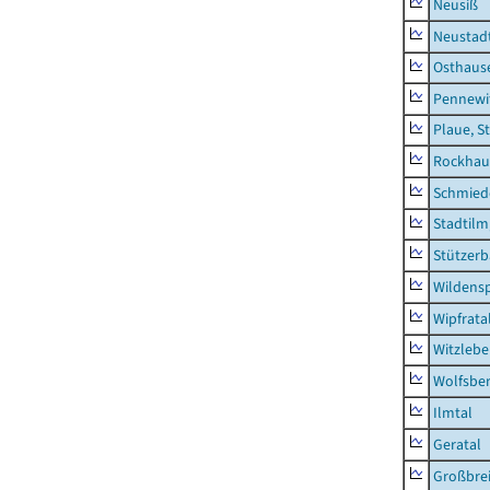
Neusiß
Neustad
Osthaus
Pennewi
Plaue, S
Rockhau
Schmied
Stadtilm
Stützer
Wildensp
Wipfrata
Witzleb
Wolfsbe
Ilmtal
Geratal
Großbrei