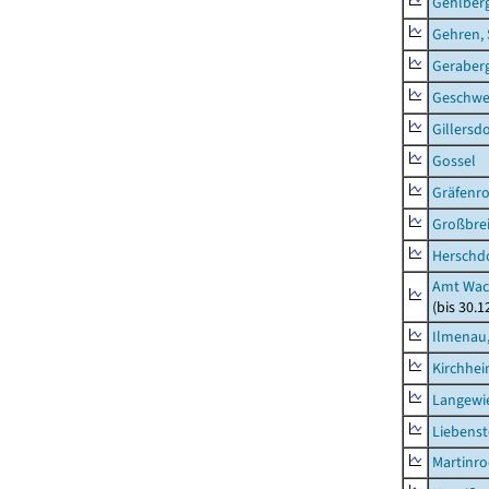
Gehlber
Gehren, 
Geraber
Geschw
Gillersdo
Gossel
Gräfenr
Großbrei
Herschd
Amt Wac
(bis 30.
Ilmenau,
Kirchhe
Langewie
Liebenst
Martinr