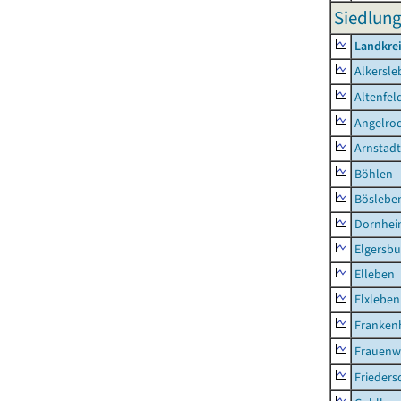
Siedlung
Landkrei
Alkersle
Altenfel
Angelro
Arnstadt
Böhlen
Böslebe
Dornhe
Elgersbu
Elleben
Elxleben
Franken
Frauenw
Frieders