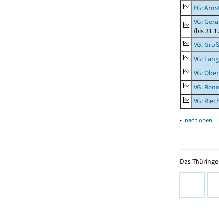
EG: Arns
VG: Gera
(bis 31.1
VG: Gro
VG: Lang
VG: Ober
VG: Renn
VG: Riec
▴
nach oben
Das Thüringer