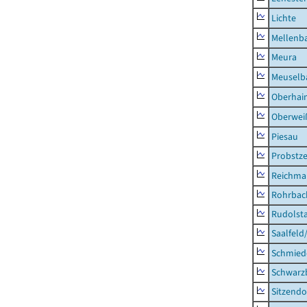
Lichte
Mellenb
Meura
Meuselb
Oberhai
Oberweiß
Piesau
Probstze
Reichma
Rohrbac
Rudolsta
Saalfeld
Schmied
Schwarz
Sitzendo