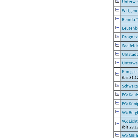
Unterwe
Wittgend
Remda-Te
Leutenbe
Drognitz
Saalfeld
Uhlstädt
Unterwe
Königsee
(bis 31.
Schwarza
EG: Kaul
EG: Köni
VG: Berg
VG: Lich
(bis 29.
VG: Mitt