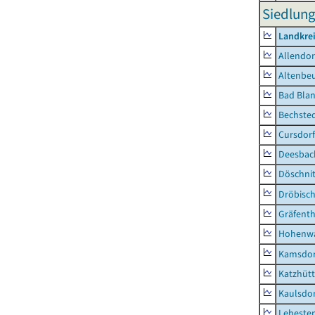
Siedlung
Landkrei
Allendor
Altenbe
Bad Blan
Bechste
Cursdorf
Deesbac
Döschni
Dröbisc
Gräfenth
Hohenwa
Kamsdor
Katzhüt
Kaulsdor
Lehesten