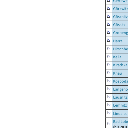
Gertewit
Görkwit
Göschitz
Gössitz
Grobeng
Harra
Hirschbe
Keila
Kirschka
Knau
Kospod
Langeno
Lausnitz
Lemnitz
Linda b.
Bad Lobe
(bis 20.