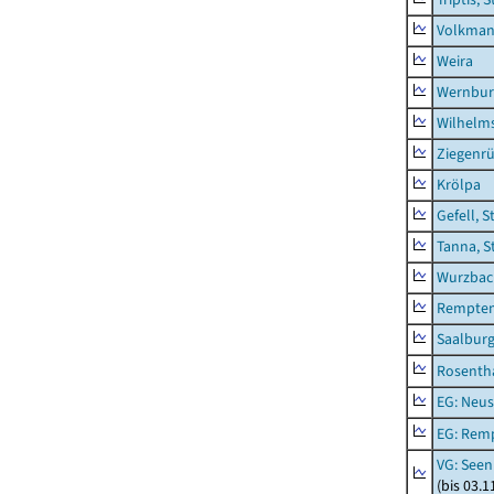
Volkman
Weira
Wernbur
Wilhelm
Ziegenrü
Krölpa
Gefell, S
Tanna, S
Wurzbach
Rempten
Saalburg
Rosenth
EG: Neus
EG: Rem
VG: Seen
(bis 03.