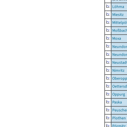
Löhma
Miesitz
Mittelpöl
Moßbac
Moxa
Neundorf
Neundorf
Neustadt
Nimritz
Oberopp
Oettersd
Oppurg
Paska
Peusche
Plothen
Pörmitz