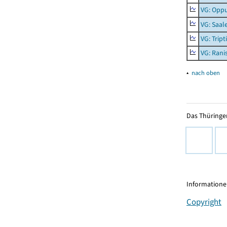
VG: Opp
VG: Saal
VG: Tript
VG: Rani
▴
nach oben
Das Thüringer
Informationen
Copyright