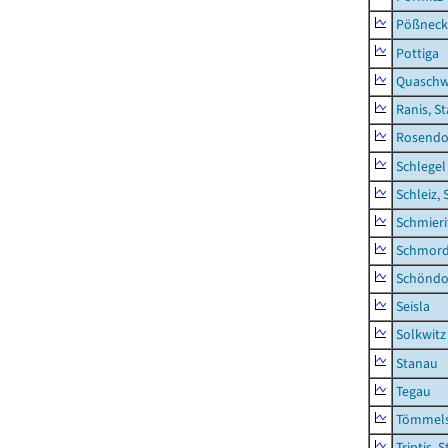
Pößneck,
Pottiga
Quaschw
Ranis, S
Rosendo
Schlegel
Schleiz, 
Schmieri
Schmor
Schöndo
Seisla
Solkwitz
Stanau
Tegau
Tömmels
Triptis, 