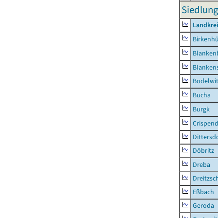
Siedlung
Landkrei
Birkenh
Blanken
Blankens
Bodelwi
Bucha
Burgk
Crispend
Dittersd
Döbritz
Dreba
Dreitzsc
Eßbach
Geroda