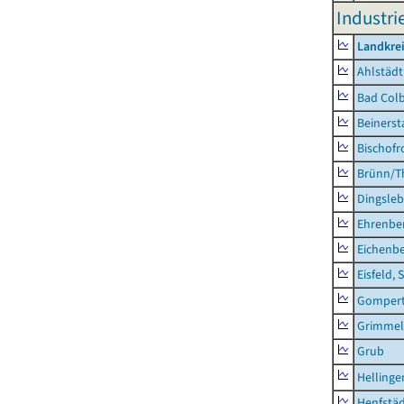
Industri
Landkre
Ahlstädt
Bad Colb
Beinerst
Bischofr
Brünn/T
Dingsle
Ehrenbe
Eichenb
Eisfeld, 
Gompert
Grimmel
Grub
Hellinge
Henfstä