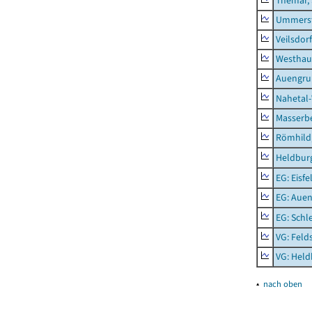
Themar, 
Ummerst
Veilsdorf
Westhau
Auengr
Nahetal
Masserb
Römhild,
Heldburg
EG: Eisfe
EG: Aue
EG: Schl
VG: Feld
VG: Held
▴
nach oben