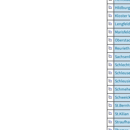
Hildburg
Kloster 
Lengfeld
Marisfel
Obersta
Reurieth
Sachsen
Schlecht
Schleus
Schleusi
Schmeh
Schweic
St.Bernh
St.Kilian
Straufha