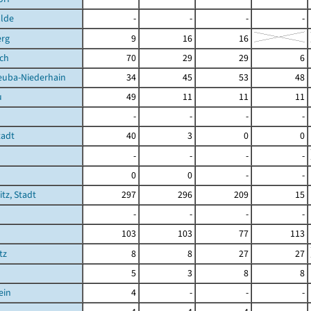
lde
-
-
-
-
erg
9
16
16
sch
70
29
29
6
euba-Niederhain
34
45
53
48
u
49
11
11
11
-
-
-
-
tadt
40
3
0
0
-
-
-
-
0
0
-
-
tz, Stadt
297
296
209
15
-
-
-
-
103
103
77
113
tz
8
8
27
27
5
3
8
8
ein
4
-
-
-