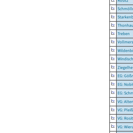
Rositz
Schmölln
Starken
Thonha
Treben
Vollmer
Wildenb
Windisc
Ziegelh
EG: Gößn
EG: Nobi
EG: Schm
VG: Alte
VG: Plei
VG: Rosi
VG: Wier