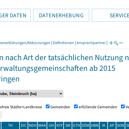
GER DATEN
DATENERHEBUNG
SERVIC
henerklärungen/Abkürzungen
|
Definitionen
|
Ansprechpartner
|
n nach Art der tatsächlichen Nutzung
rwaltungsgemeinschaften ab 2015
ringen
sfreie Städte+Landkreise
Gemeinden
erfüllende Gemeinden
V
TH
EIC
NDH
WAK
UH
KYF
SM
GTH
SÖM
HBN
IK
AP
SON
S
t