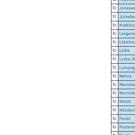
Jonaswa
Jückelb
Kriebitz
Langenl
Löbicha
Lödla
Lucka, S
Lumpzig
Mehna
Meuselwi
Monstab
Nobitz
Nöbdeni
Ponitz
Posterst