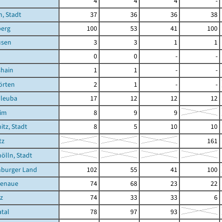
4
4
4
-
, Stadt
37
36
36
38
berg
100
53
41
100
usen
3
3
1
1
0
0
-
-
shain
1
1
-
-
örten
2
1
-
-
hleuba
17
12
12
12
eim
8
9
9
itz, Stadt
8
5
10
10
tz
161
ölln, Stadt
nburger Land
102
55
41
100
ßenaue
74
68
23
22
tz
74
33
33
6
atal
78
97
93