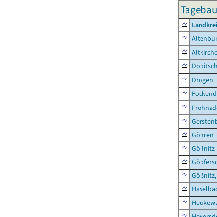
Tagebau,
Landkrei
Altenbur
Altkirch
Dobitsc
Drogen
Fockend
Frohnsd
Gersten
Göhren
Göllnitz
Göpfers
Gößnitz,
Haselba
Heukewa
Heyersd