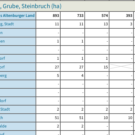
 Grube, Steinbruch (ha)
s Altenburger Land
893
733
574
393
g, Stadt
11
11
13
3
en
-
-
-
-
hen
1
1
-
-
-
-
-
-
orf
1
1
1
-
orf
27
27
15
berg
5
4
-
-
-
-
-
-
-
-
-
-
dorf
-
-
-
-
 Stadt
2
2
2
2
ch
51
51
10
10
lde
2
2
-
-
orf
-
-
-
-