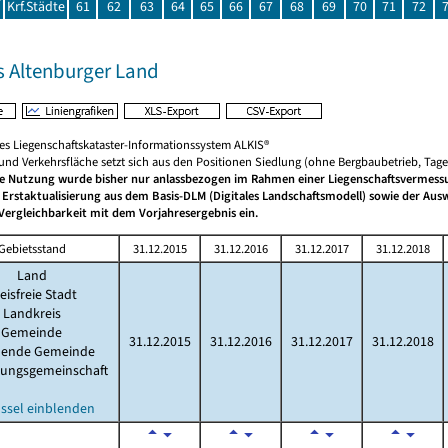
Krf.Städte
61
62
63
64
65
66
67
68
69
70
71
72
s Altenburger Land
hes Liegenschaftskataster-Informationssystem ALKIS®
 und Verkehrsfläche setzt sich aus den Positionen Siedlung (ohne Bergbaubetrieb, Ta
he Nutzung wurde bisher nur anlassbezogen im Rahmen einer Liegenschaftsvermessun
 Erstaktualisierung aus dem Basis-DLM (Digitales Landschaftsmodell) sowie der A
Vergleichbarkeit mit dem Vorjahresergebnis ein.
Gebietsstand
31.12.2015
31.12.2016
31.12.2017
31.12.2018
Land
eisfreie Stadt
Landkreis
Gemeinde
31.12.2015
31.12.2016
31.12.2017
31.12.2018
llende Gemeinde
tungsgemeinschaft
ssel einblenden