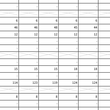
-
-
-
-
-
6
6
6
6
6
46
46
48
45
44
12
12
12
12
12
-
-
-
-
-
-
-
-
-
-
-
-
-
-
-
15
15
15
18
18
-
-
-
-
-
114
123
119
124
124
8
8
8
8
8
-
-
-
-
-