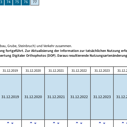
73
74
75
76
77
gebau, Grube, Steinbruch) und Verkehr zusammen.
g fortgeführt. Zur Aktualisierung der Information zur tatsächlichen Nutzung erfo
uswertung Digitaler Orthophotos (DOP). Daraus resultierende Nutzungsartenänderun
31.12.2019
31.12.2020
31.12.2021
31.12.2022
31.12.2023
31.12.
31.12.2019
31.12.2020
31.12.2021
31.12.2022
31.12.2023
31.12.