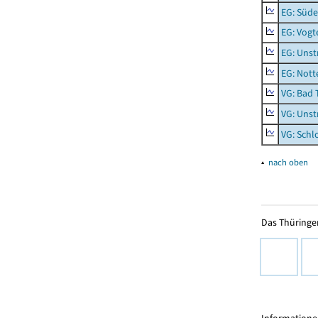
EG: Süde
EG: Vogt
EG: Unst
EG: Nott
VG: Bad 
VG: Unst
VG: Schl
▴
nach oben
Das Thüringer