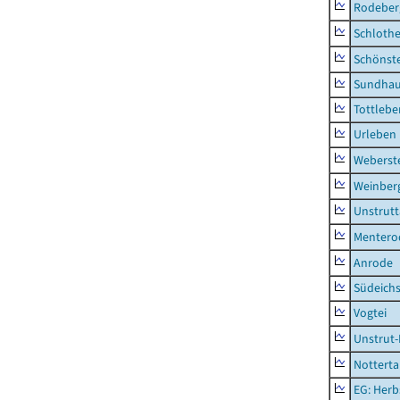
Rodeber
Schlothe
Schönst
Sundha
Tottlebe
Urleben
Weberst
Weinber
Unstrutt
Mentero
Anrode
Südeichs
Vogtei
Unstrut-
Notterta
EG: Herb