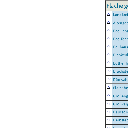
Fläche g
Landkrei
Altengot
Bad Lang
Bad Tenn
Ballhau
Blanken
Bothenh
Bruchst
Dünwal
Flarchh
Großeng
Großvar
Haussö
Herbsle