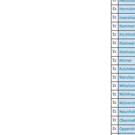
Heroldi
Hornsö
Issershe
Kammerf
Kirchhei
Kleinwe
Klettste
Körner
Kutzleb
Marolte
Mittels
Mühlhau
Mülvers
Neunhei
Obermeh
Oppersh