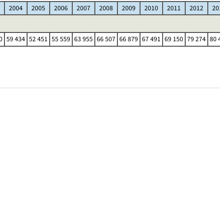
2004
2005
2006
2007
2008
2009
2010
2011
2012
20
0
59 434
52 451
55 559
63 955
66 507
66 879
67 491
69 150
79 274
80 