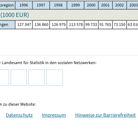
sregion
1996
1997
1998
1999
2000
2001
2002
2003
(
1000 EUR
)
ingen
127 347
136 860
126 979
113 578
99 733
91 765
73 150
63 01
 Landesamt für Statistik in den sozialen Netzwerken:
 zu dieser Website:
Datenschutz
Impressum
Hinweise zur Barrierefreiheit