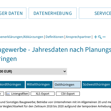
GER DATEN
DATENERHEBUNG
SERVIC
henerklärungen/Abkürzungen
|
Definitionen
|
Ansprechpartner
|
gewerbe - Jahresdaten nach Planungs
ringen
Nordthüringen
Mittelthüringen
Südwestthüringen
Ostthüringen
n und Sonstiges Baugewerbe; Betriebe von Unternehmen mit im Allgemeinen 20 und me
te Vergleichbarkeit für den Zeitraum 2018 bis 2020 aufgrund der temporären Anhebung