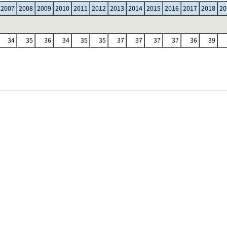
2007
2008
2009
2010
2011
2012
2013
2014
2015
2016
2017
2018
20
34
35
36
34
35
35
37
37
37
37
36
39