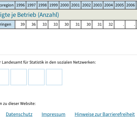
sregion
1996
1997
1998
1999
2000
2001
2002
2003
2004
2005
2006
igte je Betrieb (Anzahl)
ringen
39
36
33
33
30
31
30
31
32
.
.
 Landesamt für Statistik in den sozialen Netzwerken:
 zu dieser Website:
Datenschutz
Impressum
Hinweise zur Barrierefreiheit