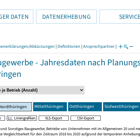
GER DATEN
DATENERHEBUNG
SERVIC
henerklärungen/Abkürzungen
|
Definitionen
|
Ansprechpartner
|
gewerbe - Jahresdaten nach Planungs
ringen
Mittelthüringen
Ostthüringen
Südwestthüringen
Nordthüringen
n und Sonstiges Baugewerbe; Betriebe von Unternehmen mit im Allgemeinen 20 und me
te Vergleichbarkeit für den Zeitraum 2018 bis 2020 aufgrund der temporären Anhebung