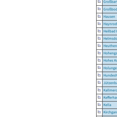
Großbart
Großbo
Hausen
Haynrod
Heilbad 
Helmsdo
Heuthen
Hoheng
Hohes K
Holunge
Hundes
Jützenb
Kallmer
Kefferh
Kella
Kirchga