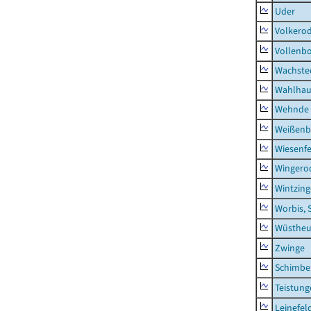
Uder
Volkero
Vollenb
Wachste
Wahlhau
Wehnde
Weißenb
Wiesenfe
Wingero
Wintzin
Worbis, 
Wüstheu
Zwinge
Schimbe
Teistung
Leinefel