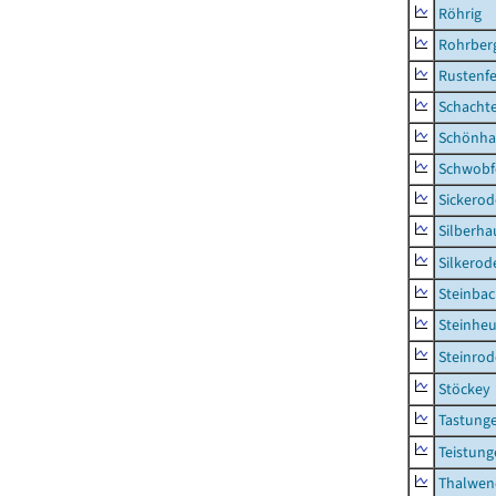
Röhrig
Rohrber
Rustenf
Schacht
Schönha
Schwobf
Sickerod
Silberha
Silkerod
Steinba
Steinhe
Steinrod
Stöckey
Tastung
Teistung
Thalwen