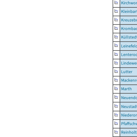
Kirchwor
Kleinbart
Kreuzeb
Kromba
Küllsted
Leinefel
Lentero
Lindewe
Lutter
Mackenr
Marth
Neuendo
Neustad
Niederor
Pfaffsc
Reinhol