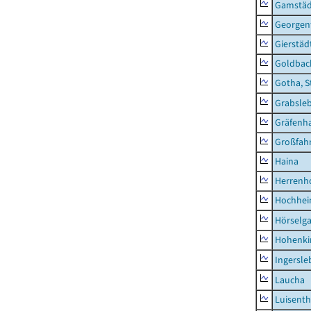
Gamstäd
Georgent
Gierstäd
Goldbac
Gotha, S
Grabsle
Gräfenh
Großfah
Haina
Herrenh
Hochhe
Hörselg
Hohenki
Ingersle
Laucha
Luisenth