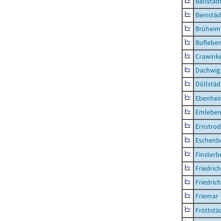
Ballstäd
Bienstäd
Brüheim
Buflebe
Crawink
Dachwig
Döllstäd
Ebenhe
Emlebe
Ernstro
Eschenb
Finsterb
Friedric
Friedric
Friemar
Fröttstä