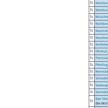
Mechter
Metebac
Molschl
Mühlber
Nauendo
Neudiet
Nottleb
Ohrdruf,
Petrirod
Pferding
Remstäd
Schwab
Seeberg
Sonneb
Bad Taba
(bis 08.