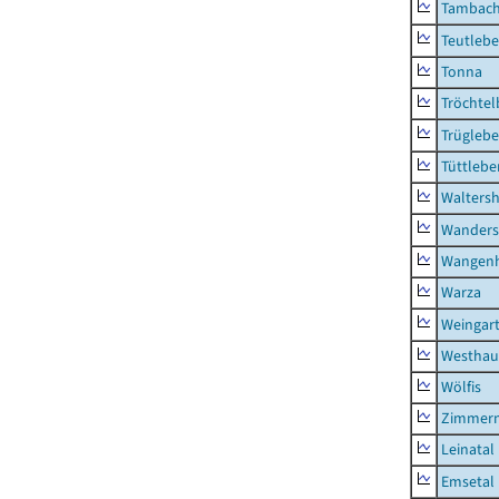
Tambach-
Teutleb
Tonna
Tröchtel
Trügleb
Tüttlebe
Waltersh
Wanders
Wangen
Warza
Weingar
Westhau
Wölfis
Zimmern
Leinatal
Emsetal