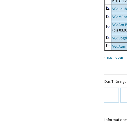
bis 31.1
VG: Leub
VG: Mün
VG: Am 
(bis 03.
VG: Vogt
VG: Aum
▴
nach oben
Das Thüringer
Informationen