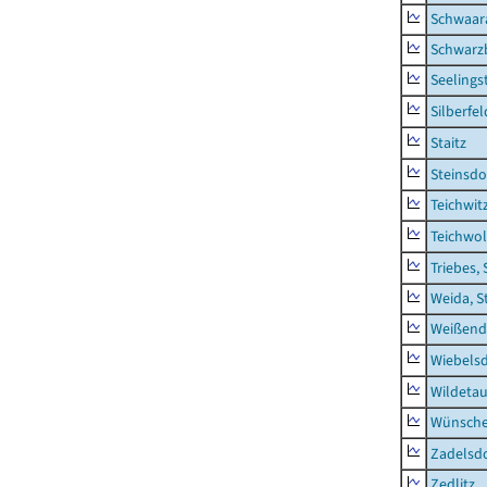
Schwaar
Schwarz
Seelings
Silberfel
Staitz
Steinsdo
Teichwit
Teichwo
Triebes, 
Weida, S
Weißend
Wiebelsd
Wildeta
Wünsche
Zadelsdo
Zedlitz