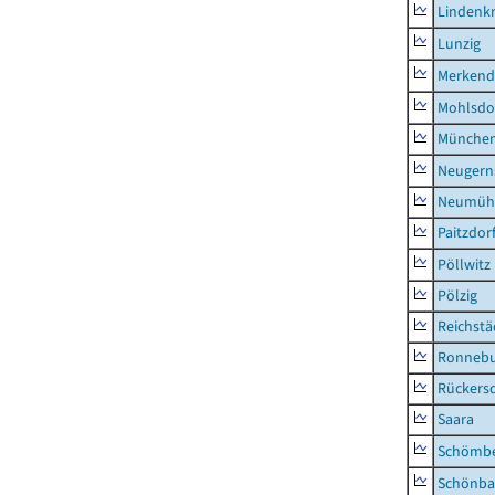
Lindenk
Lunzig
Merkend
Mohlsdo
München
Neugern
Neumühl
Paitzdor
Pöllwitz
Pölzig
Reichstä
Ronnebu
Rückers
Saara
Schömb
Schönba