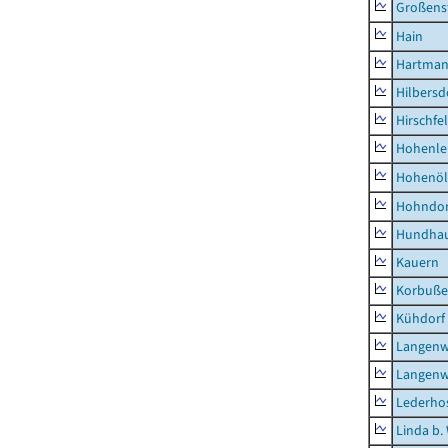
Großens
Hain
Hartman
Hilbersd
Hirschfe
Hohenle
Hohenöl
Hohndor
Hundha
Kauern
Korbuß
Kühdorf
Langenw
Langenw
Lederho
Linda b.