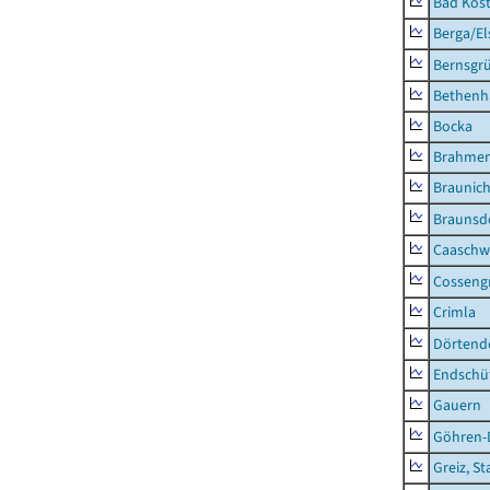
Bad Köst
Berga/El
Bernsgr
Bethenh
Bocka
Brahme
Braunic
Braunsd
Caaschw
Cosseng
Crimla
Dörtend
Endschü
Gauern
Göhren-
Greiz, St