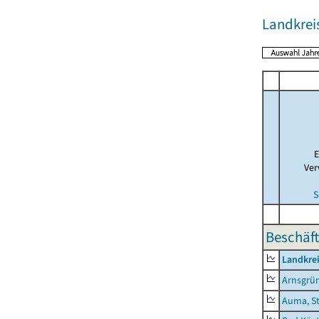
Landkreis
E
Ver
S
Beschäft
Landkrei
Arnsgrü
Auma, S