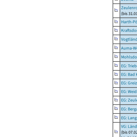
Zeulenro
(bis 31.
Harth-Pö
Kraftsdo
Vogtländ
Auma-Wei
Mohlsdor
EG: Trieb
EG: Bad K
EG: Greiz
EG: Weid
EG: Zeul
EG: Berga
EG: Lan
VG: Länd
(bis 07.