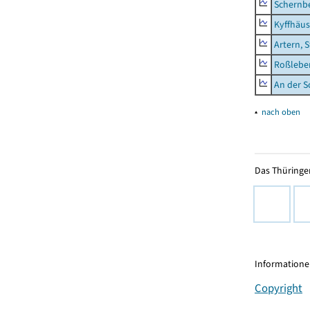
Schernb
Kyffhäus
Artern, 
Roßleben
An der S
▴
nach oben
Das Thüringer
Informationen
Copyright