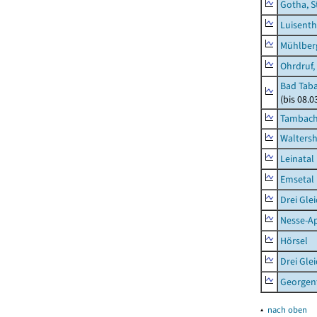
Gotha, S
Luisenth
Mühlber
Ohrdruf,
Bad Taba
(bis 08.
Tambach-
Waltersh
Leinatal
Emsetal
Drei Gle
Nesse-Ap
Hörsel
Drei Gle
Georgen
▴
nach oben