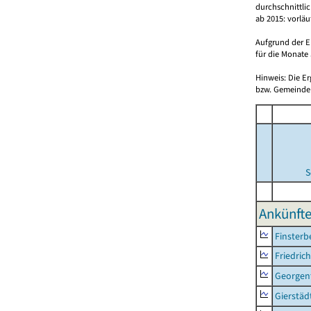
durchschnittli
ab 2015: vorlä
Aufgrund der E
für die Monate 
Hinweis: Die E
bzw. Gemeinden
S
Ankünfte
Finsterb
Friedric
Georgent
Gierstäd