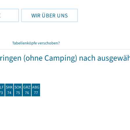
E
WIR ÜBER UNS
Tabellenköpfe verschoben?
hüringen (ohne Camping) nach ausgew
LF
SHK
SOK
GRZ
ABG
73
74
75
76
77