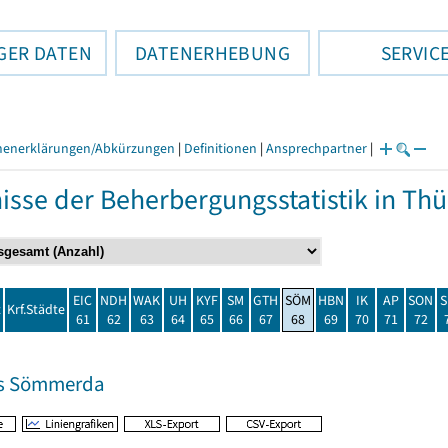
GER DATEN
DATENERHEBUNG
SERVIC
henerklärungen/Abkürzungen
|
Definitionen
|
Ansprechpartner
|
isse der Beherbergungsstatistik in T
EIC
NDH
WAK
UH
KYF
SM
GTH
SÖM
HBN
IK
AP
SON
S
t
Krf.Städte
61
62
63
64
65
66
67
68
69
70
71
72
is Sömmerda