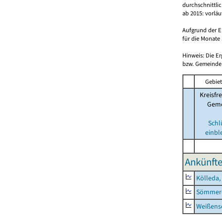
durchschnittli
ab 2015: vorlä
Aufgrund der E
für die Monate 
Hinweis: Die E
bzw. Gemeinden
Gebiet
Kreisfre
Geme
Schl
einbl
Ankünfte
Kölleda,
Sömmerd
Weißense