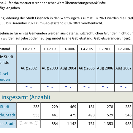
che Aufenthaltsdauer = rechnerischer Wert Übernachtungen/Ankünfte
ufige Angaben
ingliederung der Stadt Eisenach in den Wartburgkreis zum 01.07.2021 werden die Erge
Juli bis Dezember 2021 zum Gebietsstand 01.07.2021 veröffentlicht.
rgebnisse für einige Gemeinden werden aus datenschutzrechtlichen Gründen nicht dur
 wurden aufgelöst oder neu gegründet (siehe Gebietsstand, Gebietsveränderungen).
sstand
1.8.2002
1.1.2003
1.4.2004
1.4.2005
1.2.2006
1.2.2006
ie Stadt
inde
Aug 2002
Aug 2003
Aug 2004
Aug 2005
Aug 2006
Aug 2007
üssel
enden
 insgesamt (Anzahl)
 Stadt
235
229
469
181
278
253
a, Stadt
553
441
479
493
529
546
e, Stadt
884
1 142
761
1 353
988