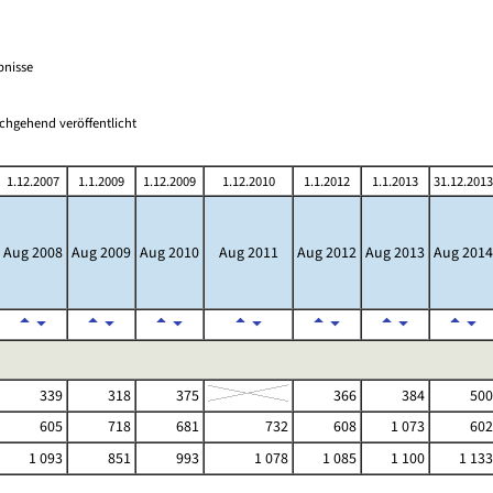
bnisse
chgehend veröffentlicht
1.12.2007
1.1.2009
1.12.2009
1.12.2010
1.1.2012
1.1.2013
31.12.2013
Aug 2008
Aug 2009
Aug 2010
Aug 2011
Aug 2012
Aug 2013
Aug 2014
339
318
375
366
384
500
605
718
681
732
608
1 073
602
1 093
851
993
1 078
1 085
1 100
1 133