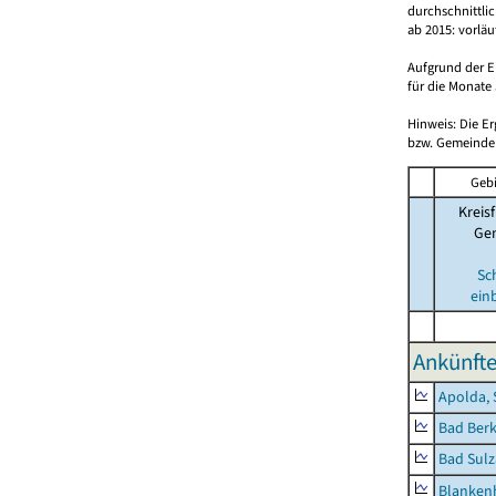
durchschnittli
ab 2015: vorlä
Aufgrund der E
für die Monate 
Hinweis: Die E
bzw. Gemeinden
Gebi
Kreisf
Ge
Sc
ein
Ankünfte
Apolda, 
Bad Berk
Bad Sulz
Blankenh