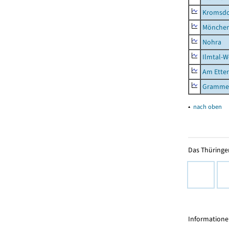
Kromsdo
Mönchen
Nohra
Ilmtal-W
Am Ette
Gramme
▴
nach oben
Das Thüringer
Informationen