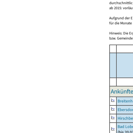
durchschnittli
ab 2015: vorlä
Aufgrund der E
für die Monate 
Hinweis: Die E
bzw. Gemeinden
Ankünfte
Breitenh
Ebersdo
Hirschbe
Bad Lobe
(bis 20.