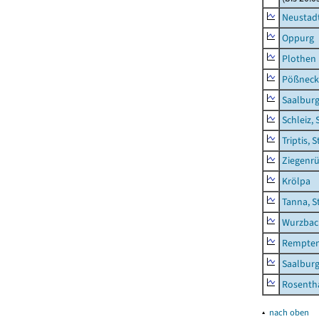
Neustadt
Oppurg
Plothen
Pößneck,
Saalburg
Schleiz, 
Triptis, 
Ziegenrü
Krölpa
Tanna, S
Wurzbach
Rempten
Saalburg
Rosenth
▴
nach oben