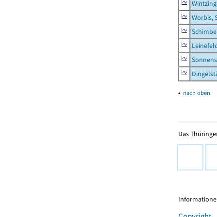
Wintzin
Worbis, 
Schimbe
Leinefel
Sonnens
Dingelst
▴
nach oben
Das Thüringer
Informationen
Copyright