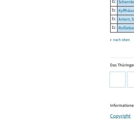
Schernb
Kyffhäus
Artern, 
Roßleben
▴
nach oben
Das Thüringer
Informationen
Copyright