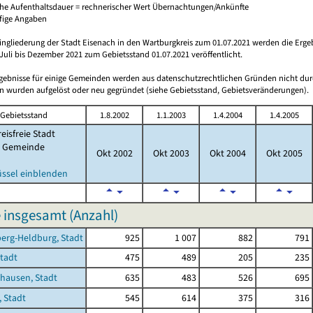
che Aufenthaltsdauer = rechnerischer Wert Übernachtungen/Ankünfte
ufige Angaben
ingliederung der Stadt Eisenach in den Wartburgkreis zum 01.07.2021 werden die Erge
Juli bis Dezember 2021 zum Gebietsstand 01.07.2021 veröffentlicht.
rgebnisse für einige Gemeinden werden aus datenschutzrechtlichen Gründen nicht dur
 wurden aufgelöst oder neu gegründet (siehe Gebietsstand, Gebietsveränderungen).
Gebietsstand
1.8.2002
1.1.2003
1.4.2004
1.4.2005
eisfreie Stadt
Gemeinde
Okt 2002
Okt 2003
Okt 2004
Okt 2005
üssel einblenden
 insgesamt (Anzahl)
erg-Heldburg, Stadt
925
1 007
882
791
Stadt
475
489
205
235
hausen, Stadt
635
483
526
695
 Stadt
545
614
375
316