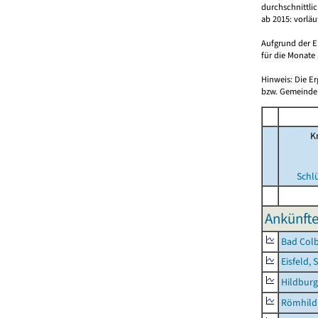
durchschnittli
ab 2015: vorlä
Aufgrund der E
für die Monate 
Hinweis: Die E
bzw. Gemeinden
Kr
Schl
Ankünfte
Bad Colb
Eisfeld, 
Hildburg
Römhild,