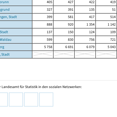
brunn
405
427
422
419
egrund
327
391
135
51
ngen, Stadt
399
581
417
514
888
920
1 354
1 142
Stadt
137
150
124
109
-Waldau
599
830
756
721
erg
5 758
6 691
6 079
5 043
 Stadt
 Landesamt für Statistik in den sozialen Netzwerken: