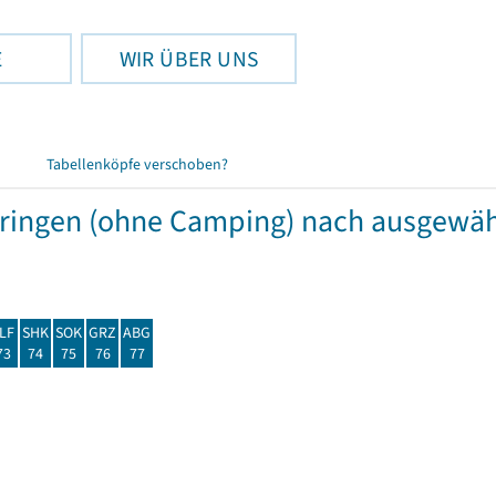
E
WIR ÜBER UNS
Tabellenköpfe verschoben?
hüringen (ohne Camping) nach ausgew
LF
SHK
SOK
GRZ
ABG
73
74
75
76
77