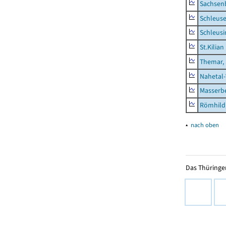
Sachsen
Schleus
Schleusi
St.Kilian
Themar, 
Nahetal
Masserb
Römhild,
▴
nach oben
Das Thüringer