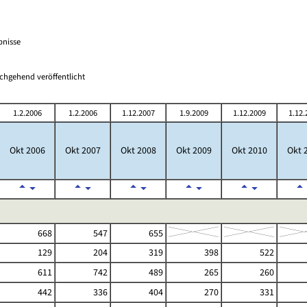
bnisse
chgehend veröffentlicht
1.2.2006
1.2.2006
1.12.2007
1.9.2009
1.12.2009
1.12.
Okt 2006
Okt 2007
Okt 2008
Okt 2009
Okt 2010
Okt 
668
547
655
129
204
319
398
522
611
742
489
265
260
442
336
404
270
331