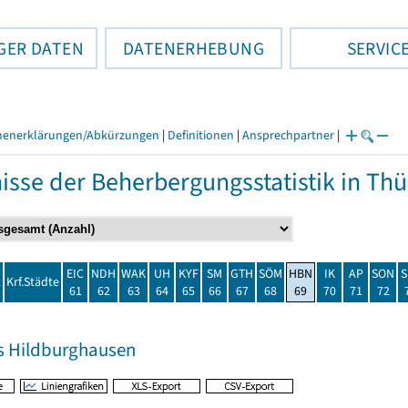
GER DATEN
DATENERHEBUNG
SERVIC
henerklärungen/Abkürzungen
|
Definitionen
|
Ansprechpartner
|
isse der Beherbergungsstatistik in T
EIC
NDH
WAK
UH
KYF
SM
GTH
SÖM
HBN
IK
AP
SON
S
t
Krf.Städte
61
62
63
64
65
66
67
68
69
70
71
72
s Hildburghausen