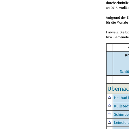
durchschnittli
ab 2015: vorlä
Aufgrund der E
für die Monate 
Hinweis: Die E
bzw. Gemeinden
Kr
Schlü
Übernac
Heilbad 
Küllsted
Schimbe
Leinefel