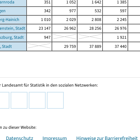
arnroda
351
1 052
1 642
1 385
gen
342
977
532
597
rg-Hainich
1 010
2 029
2 808
2 245
enstein, Stadt
23 147
26 962
28 256
26 976
zburg, Stadt
947
1 921
, Stadt
29 759
37 889
37 440
 Landesamt für Statistik in den sozialen Netzwerken:
 zu dieser Website:
Datenschutz
Impressum
Hinweise zur Barrierefreiheit