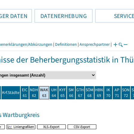
GER DATEN
DATENERHEBUNG
SERVIC
henerklärungen/Abkürzungen
|
Definitionen
|
Ansprechpartner
|
isse der Beherbergungsstatistik in T
EIC
NDH
WAK
UH
KYF
SM
GTH
SÖM
HBN
IK
AP
SON
S
t
Krf.Städte
61
62
63
64
65
66
67
68
69
70
71
72
s Wartburgkreis