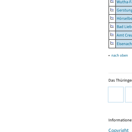
Wutha-F
Gerstun
Hörselbe
Bad Lieb
Amt Creu
Eisenach
▴
nach oben
Das Thüringer
Informationen
Copyright