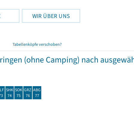
E
WIR ÜBER UNS
Tabellenköpfe verschoben?
hüringen (ohne Camping) nach ausgew
LF
SHK
SOK
GRZ
ABG
73
74
75
76
77