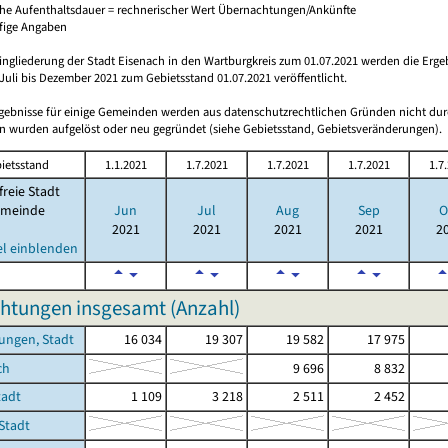
che Aufenthaltsdauer = rechnerischer Wert Übernachtungen/Ankünfte
ufige Angaben
ingliederung der Stadt Eisenach in den Wartburgkreis zum 01.07.2021 werden die Erge
Juli bis Dezember 2021 zum Gebietsstand 01.07.2021 veröffentlicht.
rgebnisse für einige Gemeinden werden aus datenschutzrechtlichen Gründen nicht dur
 wurden aufgelöst oder neu gegründet (siehe Gebietsstand, Gebietsveränderungen).
ietsstand
1.1.2021
1.7.2021
1.7.2021
1.7.2021
1.7
freie Stadt
meinde
Jun
Jul
Aug
Sep
O
2021
2021
2021
2021
2
el einblenden
htungen insgesamt (Anzahl)
ungen, Stadt
16 034
19 307
19 582
17 975
ch
9 696
8 832
tadt
1 109
3 218
2 511
2 452
 Stadt