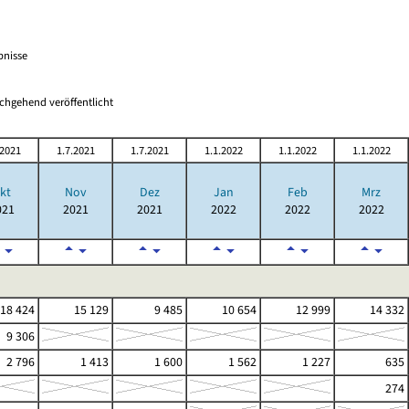
bnisse
chgehend veröffentlicht
.2021
1.7.2021
1.7.2021
1.1.2022
1.1.2022
1.1.2022
kt
Nov
Dez
Jan
Feb
Mrz
021
2021
2021
2022
2022
2022
18 424
15 129
9 485
10 654
12 999
14 332
9 306
2 796
1 413
1 600
1 562
1 227
635
274