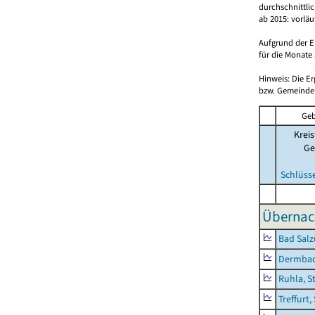
durchschnittli
ab 2015: vorlä
Aufgrund der E
für die Monate 
Hinweis: Die E
bzw. Gemeinden
Geb
Kreis
Ge
Schlüss
Übernac
Bad Salz
Dermba
Ruhla, S
Treffurt,