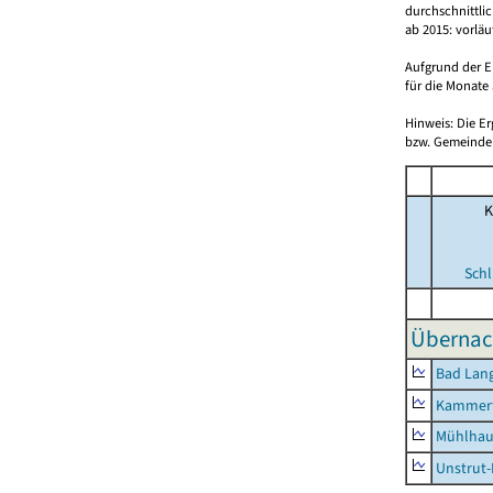
durchschnittli
ab 2015: vorlä
Aufgrund der E
für die Monate 
Hinweis: Die E
bzw. Gemeinden
K
Schl
Übernac
Bad Lang
Kammerf
Mühlhau
Unstrut-