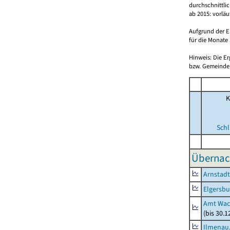
durchschnittli
ab 2015: vorlä
Aufgrund der E
für die Monate 
Hinweis: Die E
bzw. Gemeinden
K
Schl
Übernac
Arnstadt
Elgersbu
Amt Wac
(bis 30.
Ilmenau,