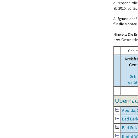
durchschnittli
ab 2015: vorlä
Aufgrund der E
für die Monate 
Hinweis: Die E
bzw. Gemeinden
Gebie
Kreisfr
Gem
Schl
einb
Übernac
Apolda, 
Bad Berk
Bad Sulz
Ilmtal-W