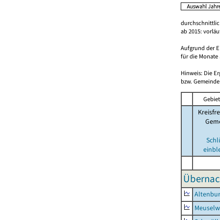
durchschnittli
ab 2015: vorlä
Aufgrund der E
für die Monate 
Hinweis: Die E
bzw. Gemeinden
Gebiet
Kreisfre
Geme
Schl
einbl
Übernac
Altenbur
Meuselwi