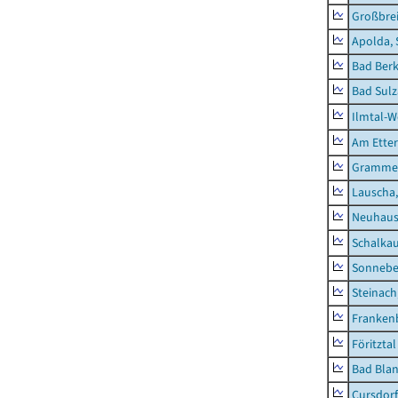
Großbrei
Apolda, 
Bad Berk
Bad Sulz
Ilmtal-W
Am Ette
Gramme
Lauscha,
Neuhaus
Schalkau
Sonneber
Steinach
Frankenb
Föritztal
Bad Blan
Cursdorf