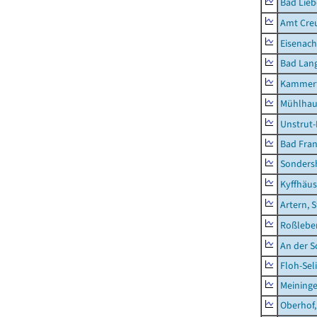
Bad Lieb
Amt Creu
Eisenach
Bad Lang
Kammerf
Mühlhau
Unstrut-
Bad Fran
Sonders
Kyffhäus
Artern, 
Roßleben
An der S
Floh-Sel
Meininge
Oberhof,