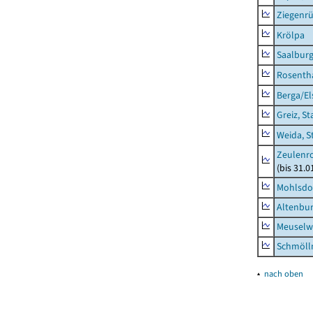
Ziegenrü
Krölpa
Saalburg
Rosenth
Berga/El
Greiz, St
Weida, S
Zeulenro
(bis 31.
Mohlsdor
Altenbur
Meuselwi
Schmölln
▴
nach oben