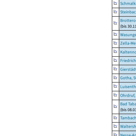
Schmalka
Steinbac
Brottero
(bis 30.1
Wasunge
Zella-Me
Kaltenno
Friedric
Gierstäd
Gotha, S
Luisenth
Ohrdruf,
Bad Taba
(bis 08.
Tambach-
Waltersh
Nesse-Ap