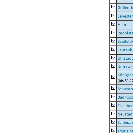
Gräfenth
Lehesten
Meura
Rudolsta
Saalfeld
Leutenbe
Uhlstädt
Unterwe
Königsee
(bis 31.
Schwarza
Bad Klos
Eisenber
Neustadt
Schleiz, 
Triptis, 