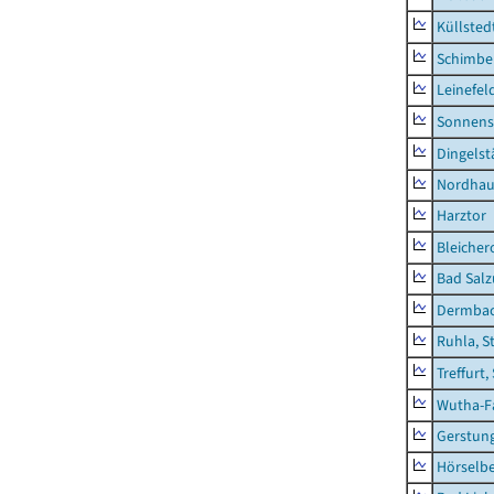
Küllsted
Schimbe
Leinefel
Sonnens
Dingelst
Nordhau
Harztor
Bleicher
Bad Salz
Dermba
Ruhla, S
Treffurt,
Wutha-F
Gerstun
Hörselbe