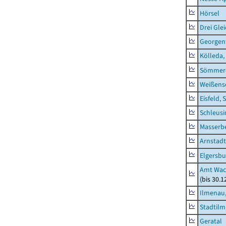
Hörsel
Drei Gle
Georgen
Kölleda,
Sömmerd
Weißense
Eisfeld, 
Schleusi
Masserb
Arnstadt
Elgersbu
Amt Wac
(bis 30.
Ilmenau,
Stadtilm
Geratal