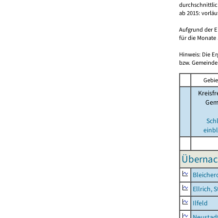
durchschnittli
ab 2015: vorlä
Aufgrund der E
für die Monate 
Hinweis: Die E
bzw. Gemeinden
Gebie
Kreisfr
Gem
Sch
einb
Übernac
Bleicher
Ellrich, 
Ilfeld
Neustad