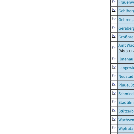
Frauenw
Gehlber
Gehren, 
Geraber
Großbrei
Amt Wac
(bis 30.
Ilmenau,
Langewie
Neustad
Plaue, S
Schmied
Stadtilm
Stützer
Wachsen
Wipfrata